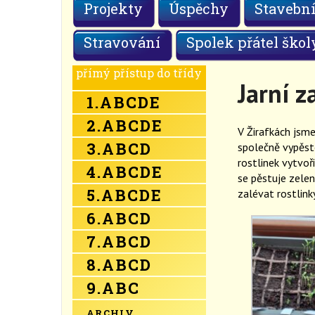
Projekty
Úspěchy
Stavební
Stravování
Spolek přátel škol
přímý přístup do třídy
Jarní z
1.
A
B
C
D
E
2.
A
B
C
D
E
V Žirafkách jsme
3.
A
B
C
D
společně vypěstov
rostlinek vytvoři
4.
A
B
C
D
E
se pěstuje zeleni
5.
A
B
C
D
E
zalévat rostlink
6.
A
B
C
D
7.
A
B
C
D
8.
A
B
C
D
9.
A
B
C
ARCHIV