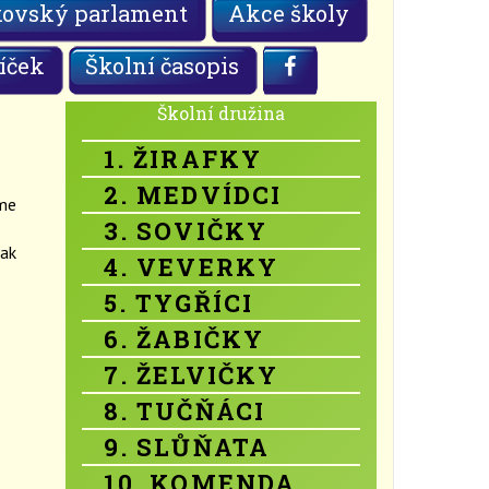
kovský parlament
Akce školy
íček
Školní časopis
Školní družina
1. ŽIRAFKY
2. MEDVÍDCI
sme
3. SOVIČKY
jak
4. VEVERKY
5. TYGŘÍCI
6. ŽABIČKY
7. ŽELVIČKY
8. TUČŇÁCI
9. SLŮŇATA
10. KOMENDA