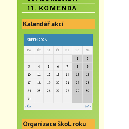
11. KOMENDA
Kalendář akcí
SRPEN 2026
Po
Út
St
Čt
Pá
So
Ne
1
2
3
4
5
6
7
8
9
10
11
12
13
14
15
16
17
18
19
20
21
22
23
24
25
26
27
28
29
30
31
« Čvc
Zář »
Organizace škol. roku