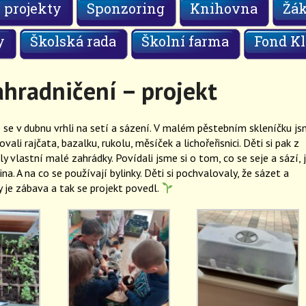
 projekty
Sponzoring
Knihovna
Žá
y
Školská rada
Školní farma
Fond Kl
ahradničení – projekt
 se v dubnu vrhli na setí a sázení. V malém pěstebním skleníčku j
ali rajčata, bazalku, rukolu, měsíček a lichořeřisnici. Děti si pak z
ly vlastní malé zahrádky. Povídali jsme si o tom, co se seje a sází, 
na. A na co se používají bylinky. Děti si pochvalovaly, že sázet a
y je zábava a tak se projekt povedl.