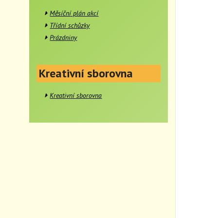
Měsíční plán akcí
Třídní schůzky
Prázdniny
Kreativní sborovna
Kreativní sborovna