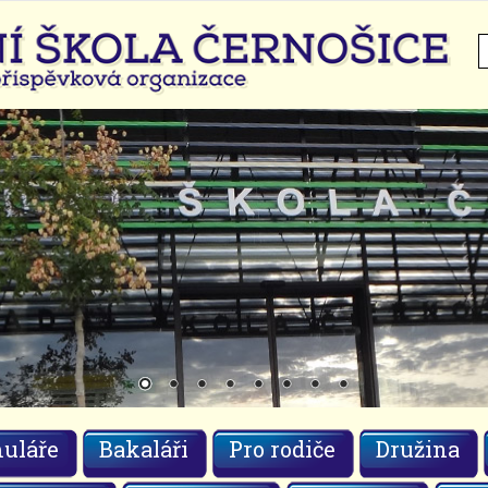
H
uláře
Bakaláři
Pro rodiče
Družina