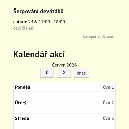
a
Šerpování deváťáků
v
i
datum: 24.6. 17:00 - 18:00
g
celý článek
a
t
Kategorie:
Ostatní
i
o
Kalendář akcí
n
Červen 2026
dnes
Pondělí
Čvn 1
Úterý
Čvn 2
Středa
Čvn 3