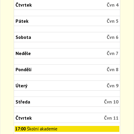
Čtvrtek
Čvn 4
Pátek
Čvn 5
Sobota
Čvn 6
Neděle
Čvn 7
Pondělí
Čvn 8
Úterý
Čvn 9
Středa
Čvn 10
Čtvrtek
Čvn 11
Čtvrtek,
17:00
Školní akademie
Červen