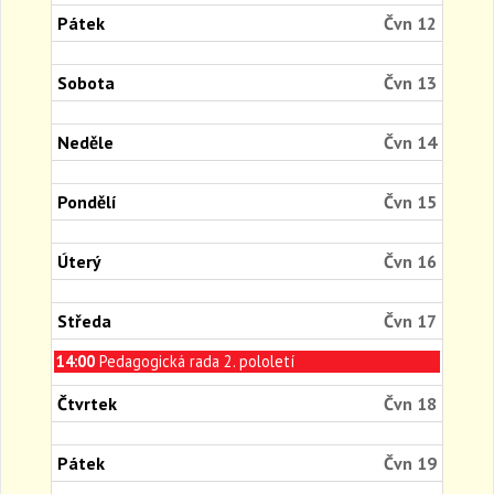
11th
Pátek
Čvn 12
2026
Sobota
Čvn 13
Neděle
Čvn 14
Pondělí
Čvn 15
Úterý
Čvn 16
Středa
Čvn 17
Středa,
14:00
Pedagogická rada 2. pololetí
Červen
17th
Čtvrtek
Čvn 18
2026
Pátek
Čvn 19