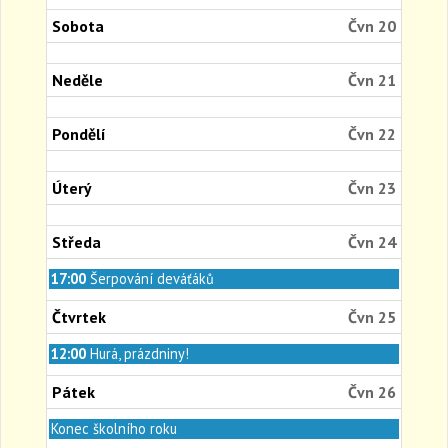
Sobota
Čvn 20
Neděle
Čvn 21
Pondělí
Čvn 22
Úterý
Čvn 23
Středa
Čvn 24
Středa,
17:00
Šerpování deváťáků
Červen
24th
Čtvrtek
Čvn 25
2026
Čtvrtek,
12:00
Hurá, prázdniny!
Červen
25th
Pátek
Čvn 26
2026
Pátek,
Konec školního roku
Červen