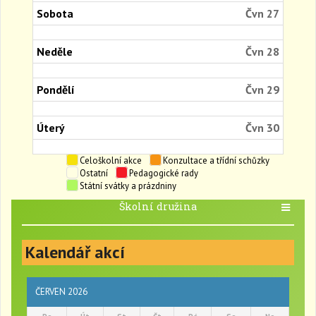
26th
Sobota
Čvn 27
2026
Neděle
Čvn 28
Pondělí
Čvn 29
Úterý
Čvn 30
Celoškolní akce
Konzultace a třídní schůzky
Ostatní
Pedagogické rady
Státní svátky a prázdniny
Školní družina
T
o
g
Kalendář akcí
g
l
e
n
ČERVEN 2026
a