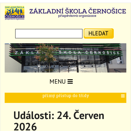
Hledat:
HLEDAT
MENU
přímý přístup do třídy
T
o
g
Události: 24. Červen
g
l
2026
e
n