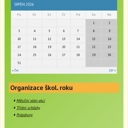
n
SRPEN 2026
a
Po
Út
St
Čt
Pá
So
Ne
v
i
1
2
g
3
4
5
6
7
8
9
a
t
10
11
12
13
14
15
16
i
17
18
19
20
21
22
23
o
24
25
26
27
28
29
30
n
31
« Čvc
Zář »
Organizace škol. roku
Měsíční plán akcí
Třídní schůzky
Prázdniny