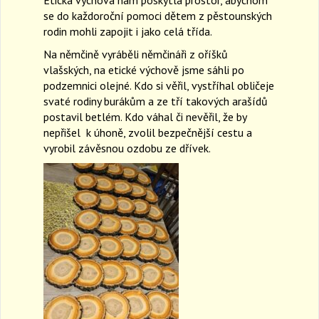
a
se do každoroční pomoci dětem z pěstounských
v
rodin mohli zapojit i jako celá třída.
i
Na němčině vyráběli němčináři z oříšků
g
vlašských, na etické výchově jsme sáhli po
a
t
podzemnici olejné. Kdo si věřil, vystříhal obličeje
i
svaté rodiny burákům a ze tří takových arašídů
o
postavil betlém. Kdo váhal či nevěřil, že by
n
nepřišel k úhoně, zvolil bezpečnější cestu a
vyrobil závěsnou ozdobu ze dřívek.