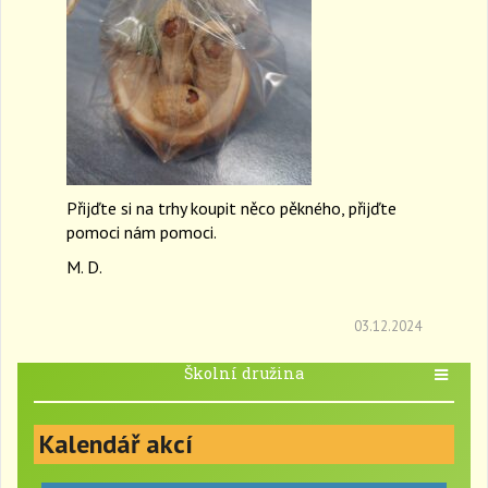
Přijďte si na trhy koupit něco pěkného, přijďte
pomoci nám pomoci.
M. D.
03.12.2024
Školní družina
T
o
g
Kalendář akcí
g
l
e