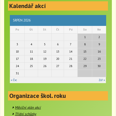
Kalendář akcí
g
l
e
n
SRPEN 2026
a
Po
Út
St
Čt
Pá
So
Ne
v
i
1
2
g
3
4
5
6
7
8
9
a
t
10
11
12
13
14
15
16
i
17
18
19
20
21
22
23
o
24
25
26
27
28
29
30
n
31
« Čvc
Zář »
Organizace škol. roku
Měsíční plán akcí
Třídní schůzky