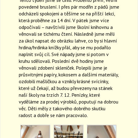
a
povedené bruslení. I přes pár modřin z pádů jsme
v
odcházeli spokojeni a těšíme se na příští lekci,
i
která proběhne za 14 dní. V pátek jsme více
g
odpočívali – navštívili jsme školní knihovnu a
a
věnovali se tichému čtení. Následně jsme měli
t
za úkol napsat do obrázku lahve, co by si hlavní
i
hrdina/hrdinka knížky přál, aby se mu podařilo
o
naplnit svůj cíl. Své nápady jsme si potom v
n
kruhu sdělovali. Poslední dvě hodiny jsme
věnovali zdobení skleniček. Polepili jsme je
průsvitnými papíry, kokosem a dalšími materiály,
ozdobili mašličkou a vznikly krásné svícínky,
které už čekají, až budou převezeny na stánek
naší školy na trzích 7. 12. Penízky, které
vyděláme za prodej výrobků, poputují na dobrou
věc. Děti měly z takového dobrého skutku
radost a dobře se nám pracovalo.