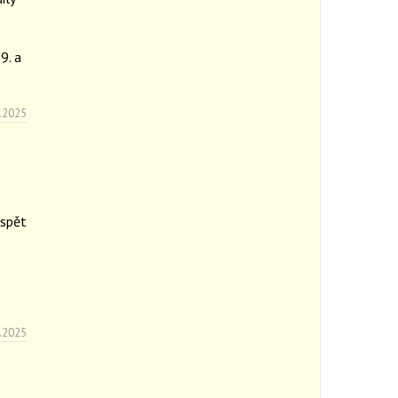
9. a
.2025
ispět
.2025