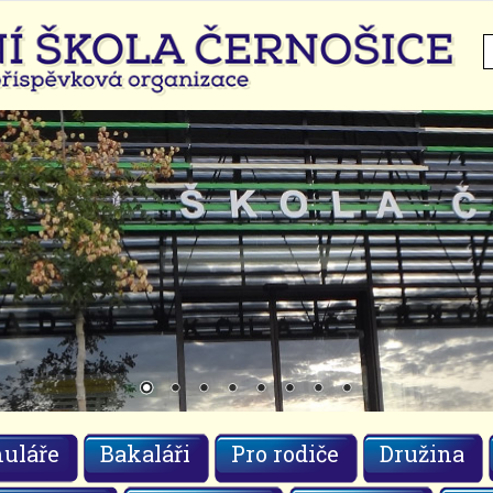
H
uláře
Bakaláři
Pro rodiče
Družina