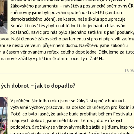
žákovského parlamentu – návštěva poslanecké sněmovny ČR
sněmovny jsme byli pozváni společností CEDU (Centrum
demokratického učení), se kterou naše škola spolupracuje.
Součástí návštěvy bylo nahlédnutí do jednání a hlasování
poslanců, navíc pro nás bylo sjednáno setkání s paní poslank
ou. Naši členové žákovského parlamentu si pro ni připravili zajím
ání se neslo ve velmi příjemném duchu. Návštěvu jsme zakončili
 a časem věnovanému reflexi celého dopoledne. Děkujeme za tut
na nové zážitky v příštím školním roce. Tým ŽaP H….
16.06
vých dobrot – jak to dopadlo?
V průběhu školního roku jsme se žáky 2.stupně v hodinách
výtvarné výchovy pracovali na obrázcích určených pro školní a
Poté, co bylo jasné, že aukce bude probíhat během Festivalu
májových dobrot, jsme měli hlavní téma: jídlo v různých
podobách. 6.ročníky se věnovaly malbě zátiší s jídlem, inspiro
se známými obrazy, ale i fotografiemi. 7.ročníky malovaly deta