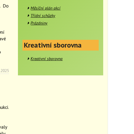
. Do
Měsíční plán akcí
Třídní schůzky
Prázdniny
yní
avé
Kreativní sborovna
o
Kreativní sborovna
.2025
ukci.
valy
ily