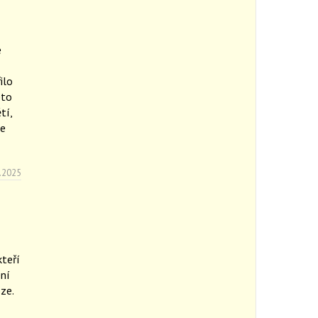
e
ilo
éto
tí,
te
.2025
kteří
ení
oze.