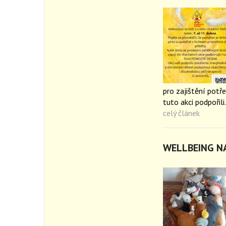
pro zajištění potř
tuto akci podpořil
celý článek
WELLBEING N