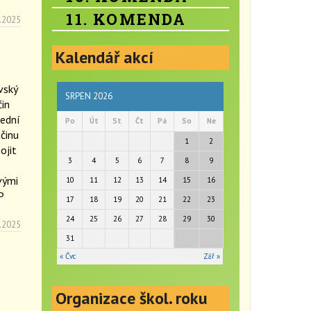
11. KOMENDA
.2025
Kalendář akcí
vský
SRPEN 2026
in
lední
Po
Út
St
Čt
Pá
So
Ne
činu
1
2
ojit
3
4
5
6
7
8
9
vými
10
11
12
13
14
15
16
P
17
18
19
20
21
22
23
24
25
26
27
28
29
30
.2025
31
« Čvc
Zář »
Organizace škol. roku