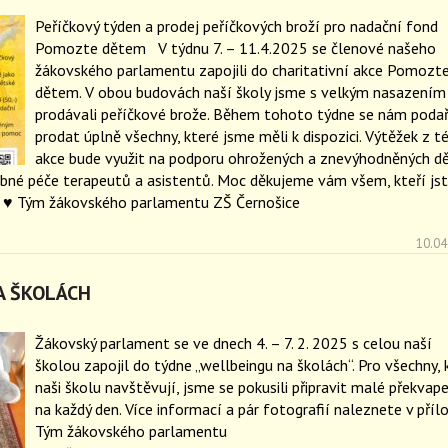
Peříčkový týden a prodej peříčkových broží pro nadační fond
Pomozte dětem V týdnu 7. – 11.4.2025 se členové našeho
žákovského parlamentu zapojili do charitativní akce Pomozt
dětem. V obou budovách naší školy jsme s velkým nasazením
prodávali peříčkové brože. Během tohoto týdne se nám podař
prodat úplně všechny, které jsme měli k dispozici. Výtěžek z t
akce bude využit na podporu ohrožených a znevýhodněných dě
ebné péče terapeutů a asistentů. Moc děkujeme vám všem, kteří js
i. ♥️ Tým žákovského parlamentu ZŠ Černošice
10.04
A ŠKOLÁCH
Žákovský parlament se ve dnech 4. – 7. 2. 2025 s celou naší
školou zapojil do týdne „wellbeingu na školách“. Pro všechny, 
naši školu navštěvují, jsme se pokusili připravit malé překvap
na každý den. Více informací a pár fotografií naleznete v příl
Tým žákovského parlamentu