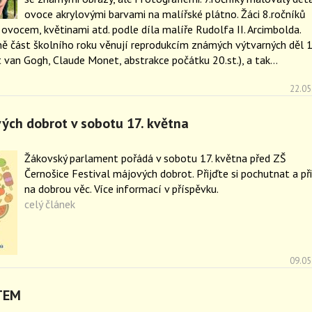
ovoce akrylovými barvami na malířské plátno. Žáci 8.ročníků
s ovocem, květinami atd. podle díla malíře Rudolfa II. Arcimbolda.
čně část školního roku věnují reprodukcím známých výtvarných děl 1
t van Gogh, Claude Monet, abstrakce počátku 20.st.), a tak…
22.05
vých dobrot v sobotu 17. května
Žákovský parlament pořádá v sobotu 17. května před ZŠ
Černošice Festival májových dobrot. Přijďte si pochutnat a př
na dobrou věc. Více informací v příspěvku.
celý článek
09.05
TEM