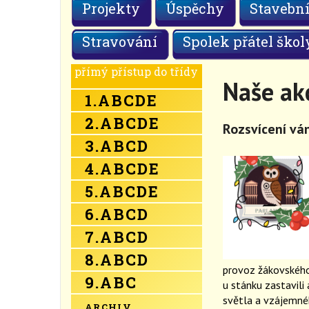
Projekty
Úspěchy
Stavební
Stravování
Spolek přátel škol
přímý přístup do třídy
Naše ak
1.
A
B
C
D
E
2.
A
B
C
D
E
Rozsvícení vá
3.
A
B
C
D
4.
A
B
C
D
E
5.
A
B
C
D
E
6.
A
B
C
D
7.
A
B
C
D
8.
A
B
C
D
provoz žákovského 
9.
A
B
C
u stánku zastavili 
světla a vzájemné
ARCHIV