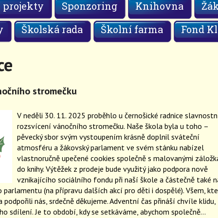
 projekty
Sponzoring
Knihovna
Žá
y
Školská rada
Školní farma
Fond Kl
ce
nočního stromečku
V neděli 30. 11. 2025 proběhlo u černošické radnice slavnostn
rozsvícení vánočního stromečku. Naše škola byla u toho –
pěvecký sbor svým vystoupením krásně doplnil sváteční
atmosféru a žákovský parlament ve svém stánku nabízel
vlastnoručně upečené cookies společně s malovanými záložk
do knihy. Výtěžek z prodeje bude využitý jako podpora nově
vznikajícího sociálního fondu při naší škole a částečně také n
parlamentu (na přípravu dalších akcí pro děti i dospělé). Všem, kte
a podpořili nás, srdečně děkujeme. Adventní čas přináší chvíle klidu,
ho sdílení. Je to období, kdy se setkáváme, abychom společně…