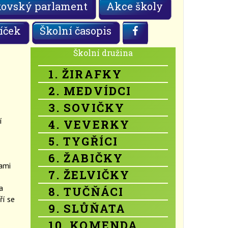
kovský parlament
Akce školy
íček
Školní časopis
Školní družina
1. ŽIRAFKY
2. MEDVÍDCI
3. SOVIČKY
í
4. VEVERKY
5. TYGŘÍCI
6. ŽABIČKY
ami
7. ŽELVIČKY
a
8. TUČŇÁCI
ří se
9. SLŮŇATA
10. KOMENDA