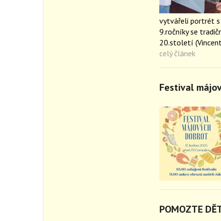
vytvářeli portrét 
9.ročníky se tradi
20.století (Vincen
celý článek
Festival májo
POMOZTE DĚ