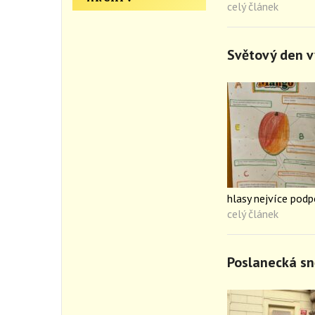
celý článek
Světový den v
hlasy nejvíce podp
celý článek
Poslanecká s