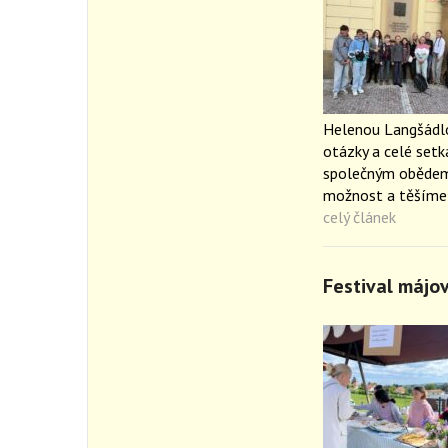
Helenou Langšádlov
otázky a celé setk
společným obědem
možnost a těšíme 
celý článek
Festival májo