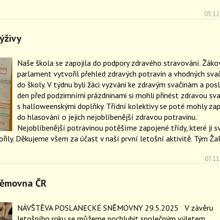
05.12
ýživy
Naše škola se zapojila do podpory zdravého stravování. Žáko
parlament vytvořil přehled zdravých potravin a vhodných svač
do školy. V týdnu byli žáci vyzváni ke zdravým svačinám a pos
den před podzimními prázdninami si mohli přinést zdravou sva
s halloweenskými doplňky. Třídní kolektivy se poté mohly zap
do hlasování o jejich nejoblíbenější zdravou potravinu.
Nejoblíbenější potravinou potěšíme zapojené třídy, které ji s
ořily. Děkujeme všem za účast v naší první letošní aktivitě. Tým Ža
07.11
němovna ČR
NÁVŠTĚVA POSLANECKÉ SNĚMOVNY 29.5.2025 V závěru
letošního roku se můžeme pochlubit společným výletem