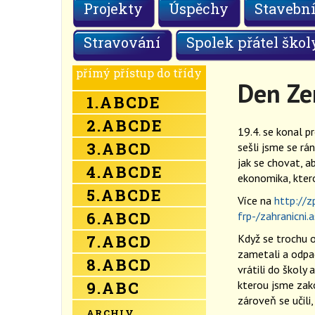
Projekty
Úspěchy
Stavební
Stravování
Spolek přátel škol
přímý přístup do třídy
Den Z
1.
A
B
C
D
E
2.
A
B
C
D
E
19.4. se konal p
3.
A
B
C
D
sešli jsme se rán
jak se chovat, ab
4.
A
B
C
D
E
ekonomika, kter
5.
A
B
C
D
E
Více na
http://z
6.
A
B
C
D
frp-/zahranicni
7.
A
B
C
D
Když se trochu ot
zametali a odpad
8.
A
B
C
D
vrátili do školy 
9.
A
B
C
kterou jsme zako
zároveň se učili,
ARCHIV