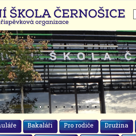
H
uláře
Bakaláři
Pro rodiče
Družina