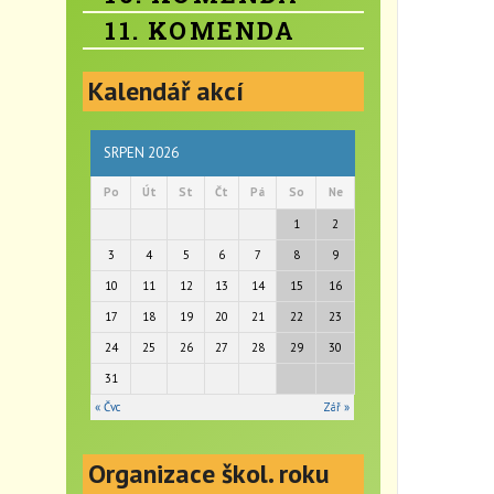
11. KOMENDA
Kalendář akcí
SRPEN 2026
Po
Út
St
Čt
Pá
So
Ne
1
2
3
4
5
6
7
8
9
10
11
12
13
14
15
16
17
18
19
20
21
22
23
24
25
26
27
28
29
30
31
« Čvc
Zář »
Organizace škol. roku