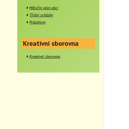
Měsíční plán akcí
Třídní schůzky
Prázdniny
Kreativní sborovna
Kreativní sborovna