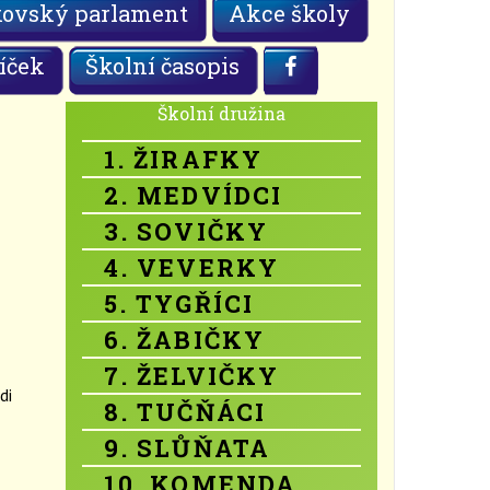
kovský parlament
Akce školy
íček
Školní časopis
Školní družina
1. ŽIRAFKY
2. MEDVÍDCI
3. SOVIČKY
4. VEVERKY
5. TYGŘÍCI
6. ŽABIČKY
7. ŽELVIČKY
di
8. TUČŇÁCI
9. SLŮŇATA
10. KOMENDA