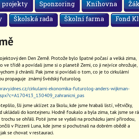
 projekty
Sponzoring
Knihovna
Žá
y
Školská rada
Školní farma
Fond Kl
emě
rojektový den Den Země. Protože bylo špatné počasí a velká zima,
o ve třídě a povídali jsme si o planetě Zemi, co ji nejvíce ohrožuje,
ychom ji chránili. Pak jsme si povídali o tom, co je to cirkulární
ou propaguje známý švédský futurolog.
pravy.idnes.cz/cirkularni-ekonomika-futurolog-anders-wijkman-
.aspx?c=A170413_130409_zahranicni_pas
eplilo, šli jsme uklízet za školu, kde jsme hrabali listí, větvičky,
 ukládali do kontejneru. Hodně foukalo a byla zima, tak jsme se rá
a trochu se ohřáli. Poté jsme se vydali na procházku jarní přírodou,
nčili v Pizzerii Luna, kde jsme si pochutnali na dobrém obědě a
 jak se chovat v restauraci.