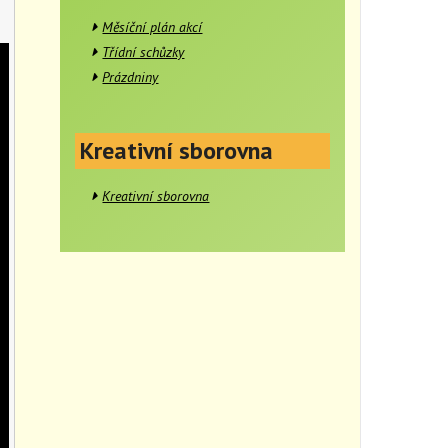
Měsíční plán akcí
Třídní schůzky
Prázdniny
Kreativní sborovna
Kreativní sborovna