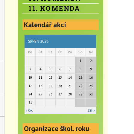
11. KOMENDA
Kalendář akcí
SRPEN 2026
Po
Út
St
Čt
Pá
So
Ne
1
2
3
4
5
6
7
8
9
10
11
12
13
14
15
16
17
18
19
20
21
22
23
24
25
26
27
28
29
30
31
« Čvc
Zář »
Organizace škol. roku