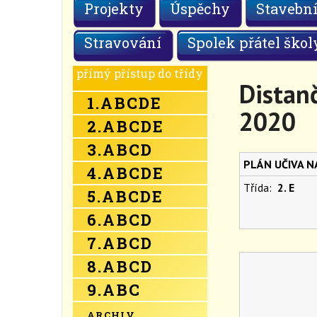
Projekty
Úspěchy
Stavební
Stravování
Spolek přátel škol
přímý přístup do třídy
Distanč
1.
A
B
C
D
E
2020
2.
A
B
C
D
E
3.
A
B
C
D
PLÁN UČIVA 
4.
A
B
C
D
E
Třída:
2. E
5.
A
B
C
D
E
6.
A
B
C
D
7.
A
B
C
D
8.
A
B
C
D
9.
A
B
C
ARCHIV