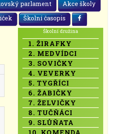
kovský parlament
Akce školy
íček
Školní časopis
Školní družina
1. ŽIRAFKY
2. MEDVÍDCI
3. SOVIČKY
4. VEVERKY
5. TYGŘÍCI
6. ŽABIČKY
7. ŽELVIČKY
8. TUČŇÁCI
9. SLŮŇATA
10. KOMENDA