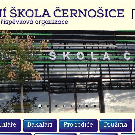
H
uláře
Bakaláři
Pro rodiče
Družina