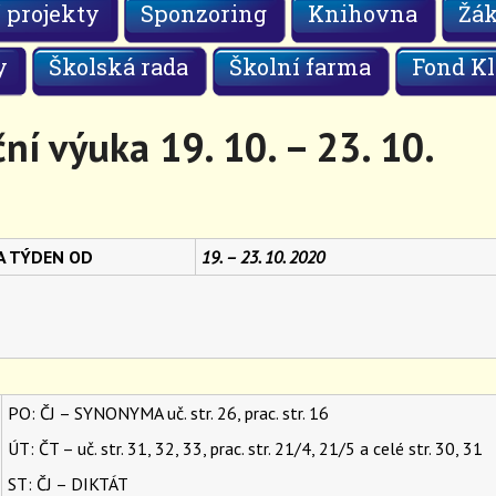
 projekty
Sponzoring
Knihovna
Žá
y
Školská rada
Školní farma
Fond Kl
ní výuka 19. 10. – 23. 10.
NA TÝDEN OD
19. – 23. 10. 2020
PO: ČJ – SYNONYMA uč. str. 26, prac. str. 16
ÚT: ČT – uč. str. 31, 32, 33, prac. str. 21/4, 21/5 a celé str. 30, 31
ST: ČJ – DIKTÁT