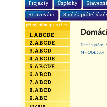
Projekty
Úspěchy
Stavební
Stravování
Spolek přátel škol
přímý přístup do třídy
Domácí
1.
A
B
C
D
E
2.
A
B
C
D
E
Domácí práce 19
3.
A
B
C
D
M – 19.4.-23.4.
4.
A
B
C
D
E
5.
A
B
C
D
E
6.
A
B
C
D
7.
A
B
C
D
8.
A
B
C
D
9.
A
B
C
ARCHIV