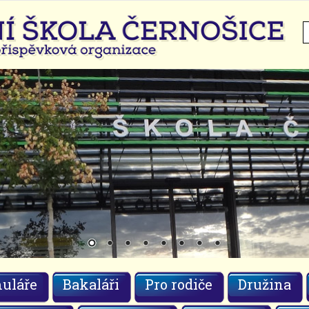
H
uláře
Bakaláři
Pro rodiče
Družina