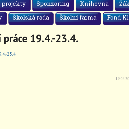
 projekty
Sponzoring
Knihovna
Žá
y
Školská rada
Školní farma
Fond Kl
 práce 19.4.-23.4.
.4.-23.4.
19.04.2