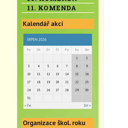
11. KOMENDA
Kalendář akcí
SRPEN 2026
Po
Út
St
Čt
Pá
So
Ne
1
2
3
4
5
6
7
8
9
10
11
12
13
14
15
16
17
18
19
20
21
22
23
24
25
26
27
28
29
30
31
« Čvc
Zář »
Organizace škol. roku