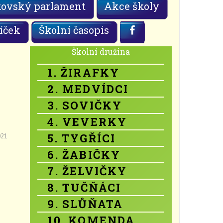
kovský parlament
Akce školy
íček
Školní časopis
Školní družina
1. ŽIRAFKY
2. MEDVÍDCI
3. SOVIČKY
4. VEVERKY
5. TYGŘÍCI
021
6. ŽABIČKY
7. ŽELVIČKY
8. TUČŇÁCI
9. SLŮŇATA
10. KOMENDA