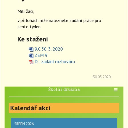
a
Milí žáci,
v
i
v přílohách níže naleznete zadání práce pro
g
tento týden.
a
t
Ke stažení
i
o
9.C 30. 3. 2020
n
ZEM 9
D - zadání rozhovoru
30.03.2020
Školní družina
T
o
g
Kalendář akcí
g
l
e
n
SRPEN 2026