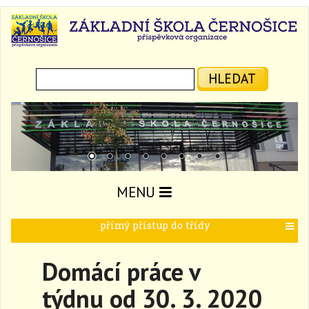
Hledat:
HLEDAT
MENU
přímý přístup do třídy
T
o
g
Domácí práce v
g
l
týdnu od 30. 3. 2020
e
n