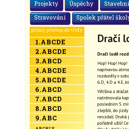
Projekty
Úspěchy
Stavební
Stravování
Spolek přátel škol
přímý přístup do třídy
Dračí 
1.
A
B
C
D
E
2.
A
B
C
D
E
Dračí lodě roz
3.
A
B
C
D
Hop! Hop! Hop! T
4.
A
B
C
D
E
napínavou atmos
rozduněly v sobo
5.
A
B
C
D
E
6.D, 4.D a 4.E, 
6.
A
B
C
D
Většina z dráčat
7.
A
B
C
D
natrénovala kapi
posledním 5. mí
8.
A
B
C
D
zlepšili, do jízd
9.
A
B
C
nevzdali. Druhá j
pořádně užili! C
ARCHIV