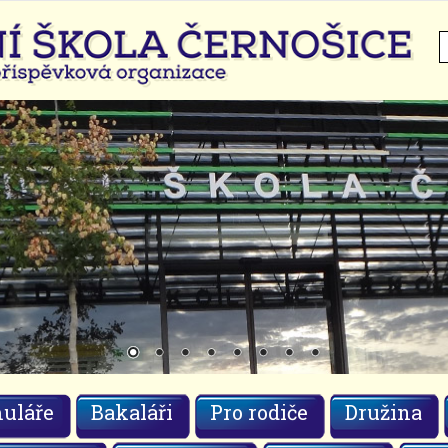
H
uláře
Bakaláři
Pro rodiče
Družina