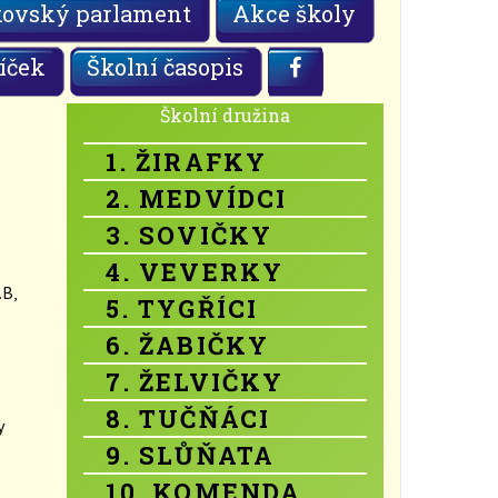
kovský parlament
Akce školy
íček
Školní časopis
Školní družina
1. ŽIRAFKY
2. MEDVÍDCI
3. SOVIČKY
4. VEVERKY
.B,
5. TYGŘÍCI
6. ŽABIČKY
7. ŽELVIČKY
8. TUČŇÁCI
y
9. SLŮŇATA
10. KOMENDA