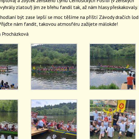
mplová) a zbytek ženského týmu Černošických Fosílií (v ženských
yhrály zlatou!) jim ze břehu fandil tak, až nám hlasy přeskakovaly.
odlaní být zase lepší se moc těšíme na příští Závody dračích lodí
 Přijďte nám fandit, takovou atmosféru zažijete málokde!
a Procházková