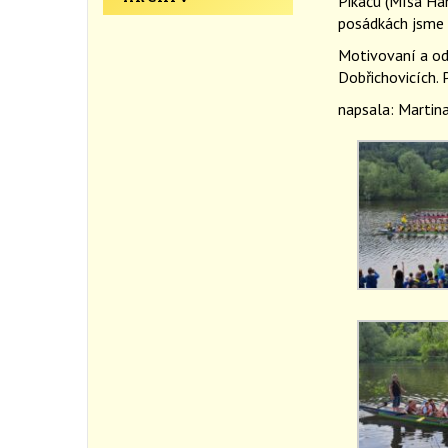
Pikaču (Míša Ha
posádkách jsme v
Motivovaní a odh
Dobřichovicích.
napsala: Martin