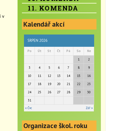
11. KOMENDA
 v
Kalendář akcí
SRPEN 2026
Po
Út
St
Čt
Pá
So
Ne
1
2
3
4
5
6
7
8
9
10
11
12
13
14
15
16
17
18
19
20
21
22
23
24
25
26
27
28
29
30
31
« Čvc
Zář »
Organizace škol. roku