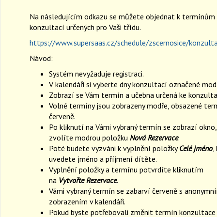
Na následujícím odkazu se můžete objednat k termínům
konzultací určených pro Vaši třídu.
https://www.supersaas.cz/schedule/zscernosice/konzult
Návod:
Systém nevyžaduje registraci.
V kalendáři si vyberte dny konzultací označené mod
Zobrazí se Vám termín a učebna určená ke konzulta
Volné termíny jsou zobrazeny modře, obsazené ter
červeně.
Po kliknutí na Vámi vybraný termín se zobrazí okno,
zvolíte modrou položku
Nová Rezervace
.
Poté budete vyzváni k vyplnění položky
Celé jméno
,
uvedete jméno a příjmení dítěte.
Vyplnění položky a termínu potvrdíte kliknutím
na
Vytvořte Rezervace
.
Vámi vybraný termín se zabarví červeně s anonymn
zobrazením v kalendáři.
Pokud byste potřebovali změnit termín konzultace