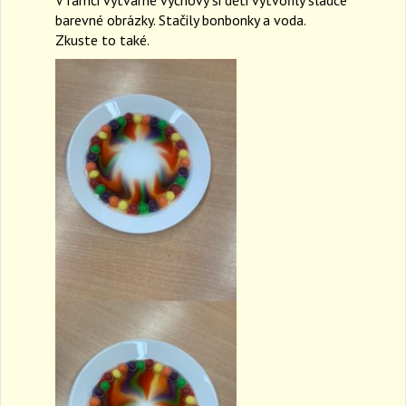
a
barevné obrázky. Stačily bonbonky a voda.
v
Zkuste to také.
i
g
a
t
i
o
n