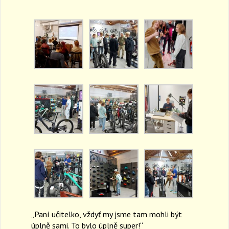
a
v
i
g
a
t
i
o
n
„Paní učitelko, vždyť my jsme tam mohli být
úplně sami. To bylo úplně super!“