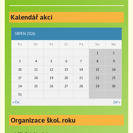
o
g
Kalendář akcí
g
l
e
n
SRPEN 2026
a
Po
Út
St
Čt
Pá
So
Ne
v
i
1
2
g
3
4
5
6
7
8
9
a
t
10
11
12
13
14
15
16
i
17
18
19
20
21
22
23
o
24
25
26
27
28
29
30
n
31
« Čvc
Zář »
Organizace škol. roku