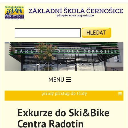
Hledat:
HLEDAT
MENU
přímý přístup do třídy
T
o
g
Exkurze do Ski&Bike
g
l
Centra Radotín
e
n