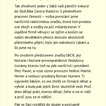
Tak zhodnotil jeden z žáků naši páteční exkurzi
do Ski&Bike Centra Radotín. S předmětem
pracovní činnosti – volba povolání jsme
navštívili radotínskou značku, která loni prodala
své zboží a služby za půl miliardy korun. V
úspěšné firmě věnující se lyžím a kolům se
našim deváťákům přesto dostalo absolutně
přátelského přijetí, bylo jim nabídnuto tykání a
šli jsme na to.
Po úvodním představení značky SBCR, její
historie i historie prvorepublikové Vindyšovy
továrny, kterou teď na jaře navštívil i prezident
Petr Pavel, si vzal slovo provozní ředitel Martin
Verner a vedoucí prodejny Roman Humeni. Ti
vyprávěli žákům, co oni chtěli ve čtrnácti dělat a
vyhrát a kudy pak jejich život skutečně vedl. Proč
dnes dělají práci, kterou dělají, čeho si na ní váží
a proč jsou za ni vděční.
Pak se žáci rozdělili do skupin a postupně