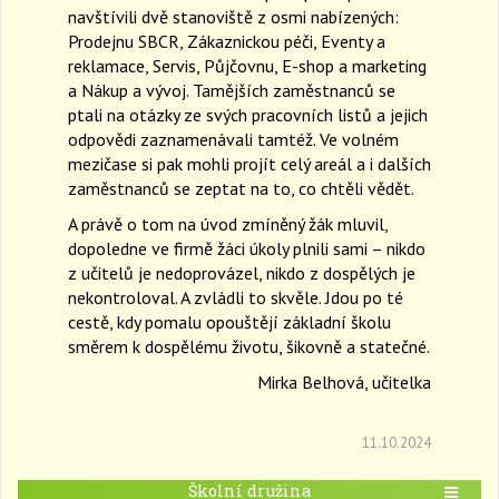
navštívili dvě stanoviště z osmi nabízených:
Prodejnu SBCR, Zákaznickou péči, Eventy a
reklamace, Servis, Půjčovnu, E-shop a marketing
a Nákup a vývoj. Tamějších zaměstnanců se
ptali na otázky ze svých pracovních listů a jejich
odpovědi zaznamenávali tamtéž. Ve volném
mezičase si pak mohli projít celý areál a i dalších
zaměstnanců se zeptat na to, co chtěli vědět.
A právě o tom na úvod zmíněný žák mluvil,
dopoledne ve firmě žáci úkoly plnili sami – nikdo
z učitelů je nedoprovázel, nikdo z dospělých je
nekontroloval. A zvládli to skvěle. Jdou po té
cestě, kdy pomalu opouštějí základní školu
směrem k dospělému životu, šikovně a statečné.
Mirka Belhová, učitelka
11.10.2024
Školní družina
T