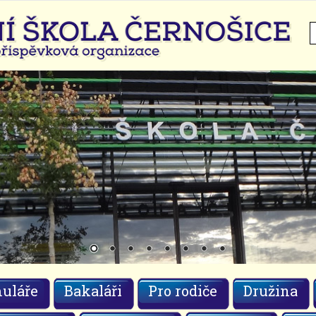
H
uláře
Bakaláři
Pro rodiče
Družina