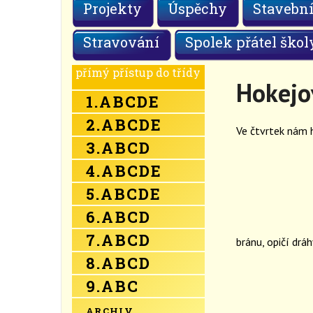
Projekty
Úspěchy
Stavební
Stravování
Spolek přátel škol
přímý přístup do třídy
Hokejo
1.
A
B
C
D
E
2.
A
B
C
D
E
Ve čtvrtek nám ho
3.
A
B
C
D
4.
A
B
C
D
E
5.
A
B
C
D
E
6.
A
B
C
D
7.
A
B
C
D
bránu, opičí dráh
8.
A
B
C
D
9.
A
B
C
ARCHIV