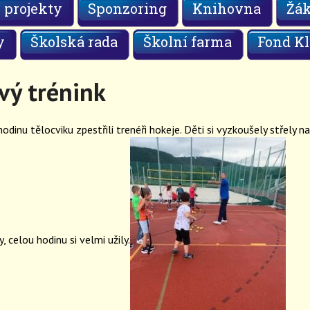
 projekty
Sponzoring
Knihovna
Žá
y
Školská rada
Školní farma
Fond Kl
vý trénink
dinu tělocviku zpestřili trenéři hokeje. Děti si vyzkoušely střely na
y, celou hodinu si velmi užily.