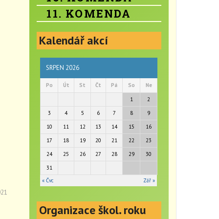
11. KOMENDA
Kalendář akcí
SRPEN 2026
Po
Út
St
Čt
Pá
So
Ne
1
2
3
4
5
6
7
8
9
10
11
12
13
14
15
16
17
18
19
20
21
22
23
24
25
26
27
28
29
30
31
« Čvc
Zář »
021
Organizace škol. roku