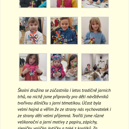
Školní družina se zúčastnila i letos tradičně jarních
trhů, na nichž jsme připravily pro děti návštěvníků
tvořivou dílničku s jarní tématikou. Účast byla
velmi hojná a věřím že ze strany nás vychovatelek i
ze strany dětí velmi příjemná. Tvořili jsme různé
velikonoční a jarní motivy z papíru, zápichy,
slepičky, vajíčka, kytičky a také z korálků. Za