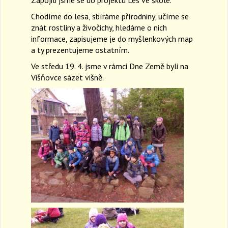
a
Chodíme do lesa, sbíráme přírodniny, učíme se
v
znát rostliny a živočichy, hledáme o nich
i
informace, zapisujeme je do myšlenkových map
g
a ty prezentujeme ostatním.
a
t
Ve středu 19. 4. jsme v rámci Dne Země byli na
i
Višňovce sázet višně.
o
n