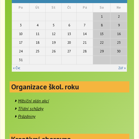
a
Po
Út
St
Čt
Pá
So
Ne
v
i
1
2
g
3
4
5
6
7
8
9
a
t
10
11
12
13
14
15
16
i
17
18
19
20
21
22
23
o
24
25
26
27
28
29
30
n
31
« Čvc
Zář »
Organizace škol. roku
Měsíční plán akcí
Třídní schůzky
Prázdniny