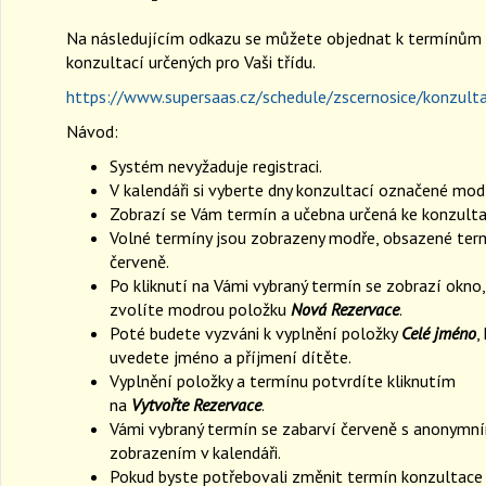
Na následujícím odkazu se můžete objednat k termínům
konzultací určených pro Vaši třídu.
https://www.supersaas.cz/schedule/zscernosice/konzul
Návod:
Systém nevyžaduje registraci.
V kalendáři si vyberte dny konzultací označené mod
Zobrazí se Vám termín a učebna určená ke konzulta
Volné termíny jsou zobrazeny modře, obsazené ter
červeně.
Po kliknutí na Vámi vybraný termín se zobrazí okno,
zvolíte modrou položku
Nová Rezervace
.
Poté budete vyzváni k vyplnění položky
Celé jméno
,
uvedete jméno a příjmení dítěte.
Vyplnění položky a termínu potvrdíte kliknutím
na
Vytvořte Rezervace
.
Vámi vybraný termín se zabarví červeně s anonymn
zobrazením v kalendáři.
Pokud byste potřebovali změnit termín konzultace