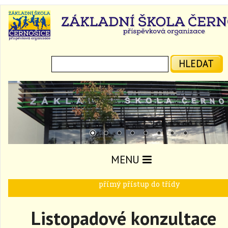
Hledat:
HLEDAT
MENU
přímý přístup do třídy
Listopadové konzultace