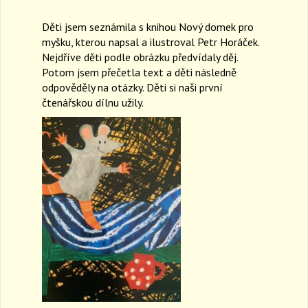
a
Děti jsem seznámila s knihou Nový domek pro
v
i
myšku, kterou napsal a ilustroval Petr Horáček.
g
Nejdříve děti podle obrázku předvídaly děj.
a
Potom jsem přečetla text a děti následně
t
odpověděly na otázky. Děti si naši první
i
čtenářskou dílnu užily.
o
n