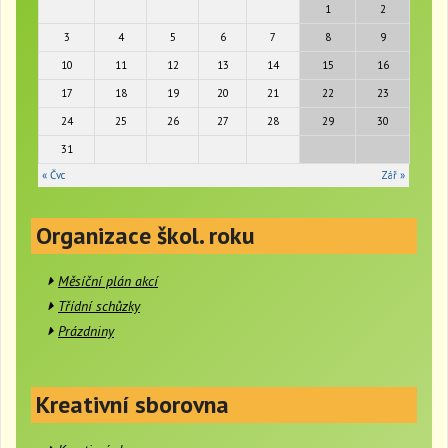
i
1
2
g
3
4
5
6
7
8
9
a
t
10
11
12
13
14
15
16
i
17
18
19
20
21
22
23
o
24
25
26
27
28
29
30
n
31
« Čvc
Zář »
Organizace škol. roku
Měsíční plán akcí
Třídní schůzky
Prázdniny
Kreativní sborovna