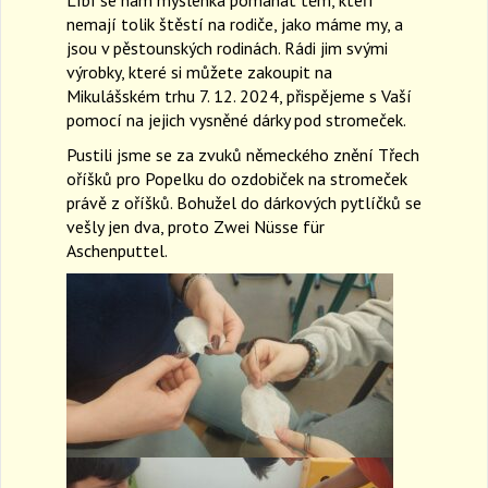
a
nemají tolik štěstí na rodiče, jako máme my, a
v
jsou v pěstounských rodinách. Rádi jim svými
i
výrobky, které si můžete zakoupit na
g
Mikulášském trhu 7. 12. 2024, přispějeme s Vaší
a
pomocí na jejich vysněné dárky pod stromeček.
t
i
Pustili jsme se za zvuků německého znění Třech
o
oříšků pro Popelku do ozdobiček na stromeček
n
právě z oříšků. Bohužel do dárkových pytlíčků se
vešly jen dva, proto Zwei Nüsse für
Aschenputtel.