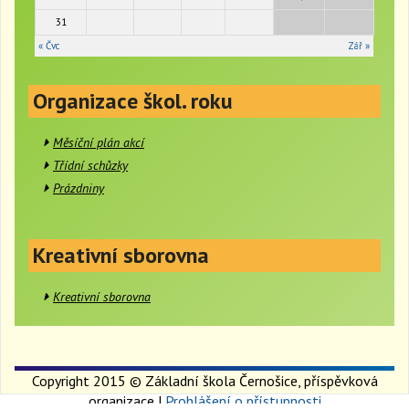
31
« Čvc
Zář »
Organizace škol. roku
Měsíční plán akcí
Třídní schůzky
Prázdniny
Kreativní sborovna
Kreativní sborovna
Copyright 2015 © Základní škola Černošice, příspěvková
organizace |
Prohlášení o přístupnosti