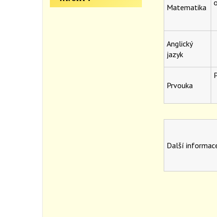
o
Matematika
Anglický
jazyk
P
Prvouka
Další informac