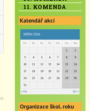
11. KOMENDA
Kalendář akcí
SRPEN 2026
Po
Út
St
Čt
Pá
So
Ne
1
2
3
4
5
6
7
8
9
10
11
12
13
14
15
16
17
18
19
20
21
22
23
24
25
26
27
28
29
30
31
« Čvc
Zář »
021
Organizace škol. roku