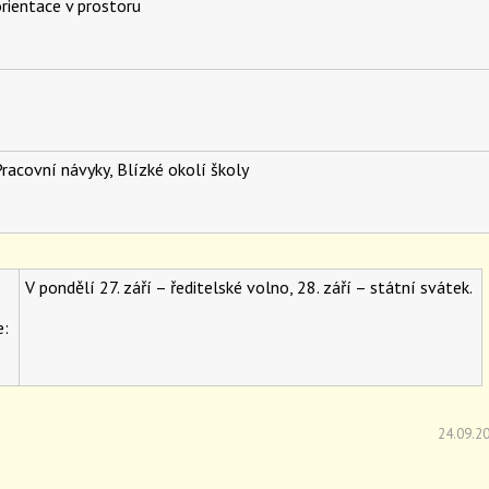
rientace v prostoru
racovní návyky, Blízké okolí školy
V pondělí 27. září – ředitelské volno, 28. září – státní svátek.
e:
24.09.2