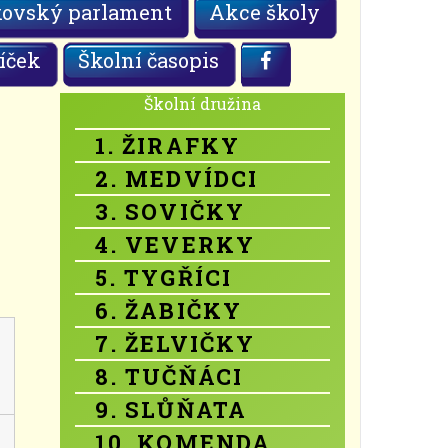
kovský parlament
Akce školy
íček
Školní časopis
Školní družina
1. ŽIRAFKY
2. MEDVÍDCI
3. SOVIČKY
4. VEVERKY
5. TYGŘÍCI
6. ŽABIČKY
7. ŽELVIČKY
8. TUČŇÁCI
9. SLŮŇATA
10. KOMENDA