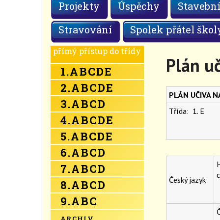
Projekty
Úspěchy
Stavební
Stravování
Spolek přátel škol
přímý přístup do třídy
Plán uč
1.
A
B
C
D
E
2.
A
B
C
D
E
PLÁN UČIVA 
3.
A
B
C
D
Třída: 1. E
4.
A
B
C
D
E
5.
A
B
C
D
E
6.
A
B
C
D
H
7.
A
B
C
D
c
Český jazyk
8.
A
B
C
D
9.
A
B
C
Č
ARCHIV