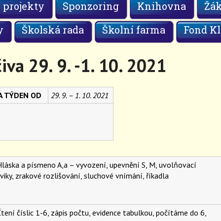
 projekty
Sponzoring
Knihovna
Žá
y
Školská rada
Školní farma
Fond Kl
iva 29. 9. -1. 10. 2021
NA TÝDEN OD
29. 9. – 1. 10. 2021
láska a písmeno A,a – vyvození, upevnění S, M, uvolňovací
viky,
zrakové rozlišování, sluchové vnímání,
říkadla
tení číslic 1-6, zápis počtu, evidence tabulkou, počítáme do 6,