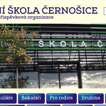
H
uláře
Bakaláři
Pro rodiče
Družina