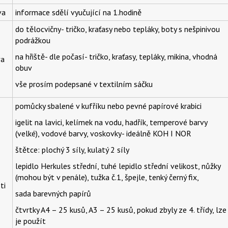
va
informace sdělí vyučující na 1.hodině
do tělocvičny- tričko, kraťasy nebo tepláky, boty s nešpinivou
podrážkou
na hřiště- dle počasí- tričko, kraťasy, tepláky, mikina, vhodná
va
obuv
vše prosím podepsané v textilním sáčku
pomůcky sbalené v kufříku nebo pevné papírové krabici
igelit na lavici, kelímek na vodu, hadřík, temperové barvy
(velké), vodové barvy, voskovky- ideálně KOH I NOR
štětce: plochý 3 síly, kulatý 2 síly
lepidlo Herkules střední, tuhé lepidlo střední velikost, nůžky
(mohou být v penále), tužka č.1, špejle, tenký černý fix,
ti
sada barevných papírů
čtvrtky A4 – 25 kusů, A3 – 25 kusů, pokud zbyly ze 4. třídy, lze
je použít