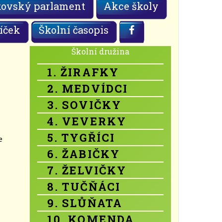
kovský parlament
Akce školy
íček
Školní časopis
Školní družina
1. ŽIRAFKY
2. MEDVÍDCI
3. SOVIČKY
4. VEVERKY
5. TYGŘÍCI
e
6. ŽABIČKY
7. ŽELVIČKY
8. TUČŇÁCI
9. SLŮŇATA
10. KOMENDA