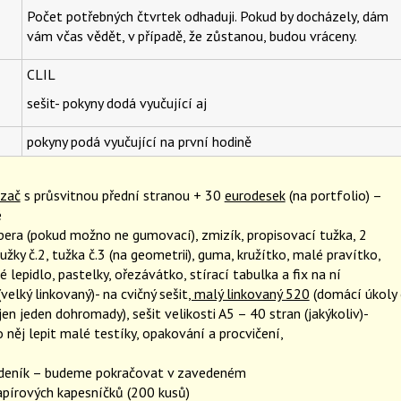
Počet potřebných čtvrtek odhaduji. Pokud by docházely, dám
vám včas vědět, v případě, že zůstanou, budou vráceny.
CLIL
sešit- pokyny dodá vyučující aj
pokyny podá vyučující na první hodině
azač
s průsvitnou přední stranou + 30
eurodesek
(na portfolio) –
é
pera (pokud možno ne gumovací), zmizík, propisovací tužka, 2
užky č.2, tužka č.3 (na geometrii), guma, kružítko, malé pravítko,
é lepidlo, pastelky, ořezávátko, stírací tabulka a fix na ní
velký linkovaný)- na cvičný sešit
, malý linkovaný 520
(domácí úkoly 
jen jeden dohromady), sešit velikosti A5 – 40 stran (jakýkoliv)-
něj lepit malé testíky, opakování a procvičení,
 deník – budeme pokračovat v zavedeném
apírových kapesníčků (200 kusů)