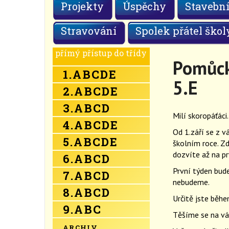
Projekty
Úspěchy
Stavební
Stravování
Spolek přátel škol
přímý přístup do třídy
Pomůck
1.
A
B
C
D
E
5.E
2.
A
B
C
D
E
3.
A
B
C
D
Milí skoropáťáci.
4.
A
B
C
D
E
Od 1.září se z v
5.
A
B
C
D
E
školním roce. Z
dozvíte až na pr
6.
A
B
C
D
První týden bude
7.
A
B
C
D
nebudeme.
8.
A
B
C
D
Určitě jste běhe
9.
A
B
C
Těšíme se na vá
ARCHIV