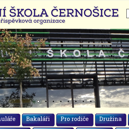
H
uláře
Bakaláři
Pro rodiče
Družina