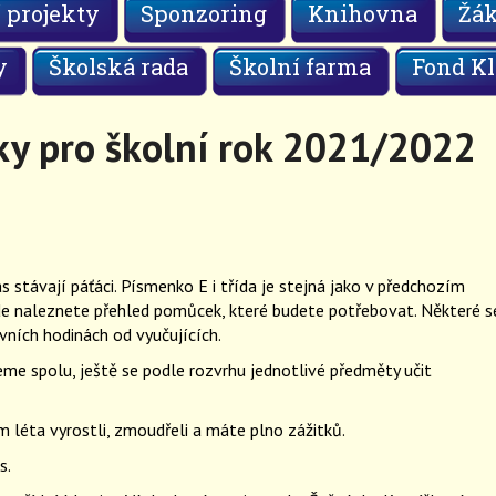
 projekty
Sponzoring
Knihovna
Žá
y
Školská rada
Školní farma
Fond Kl
y pro školní rok 2021/2022
ás stávají páťáci. Písmenko E i třída je stejná jako v předchozím
de naleznete přehled pomůcek, které budete potřebovat. Některé s
vních hodinách od vyučujících.
me spolu, ještě se podle rozvrhu jednotlivé předměty učit
m léta vyrostli, zmoudřeli a máte plno zážitků.
s.