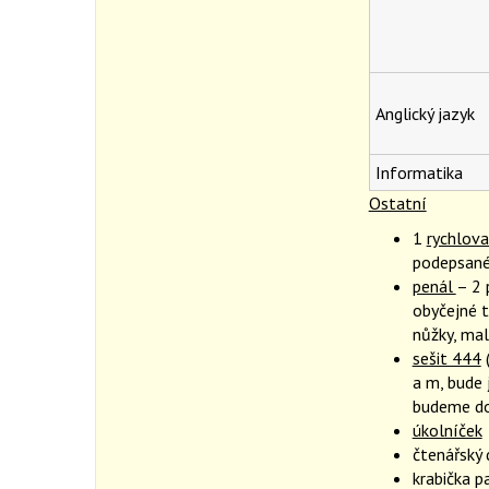
Anglický jazyk
Informatika
Ostatní
1
rychlov
podepsan
penál
– 2 
obyčejné t
nůžky, mal
sešit 444
(
a m, bude 
budeme do 
úkolníček
čtenářský
krabička p