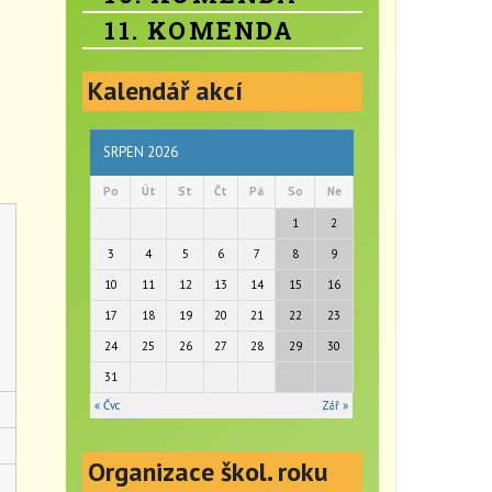
11. KOMENDA
Kalendář akcí
SRPEN 2026
Po
Út
St
Čt
Pá
So
Ne
1
2
3
4
5
6
7
8
9
10
11
12
13
14
15
16
17
18
19
20
21
22
23
24
25
26
27
28
29
30
31
« Čvc
Zář »
Organizace škol. roku