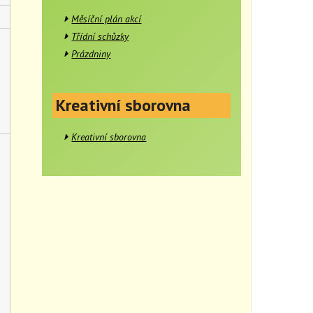
Měsíční plán akcí
Třídní schůzky
Prázdniny
Kreativní sborovna
Kreativní sborovna