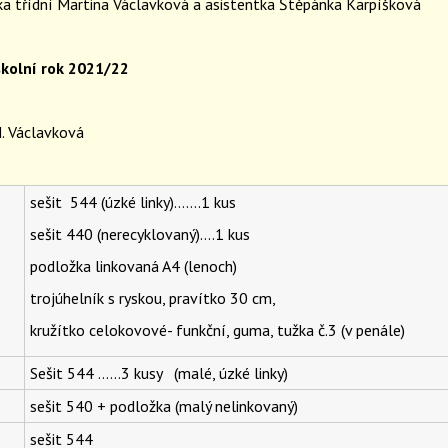
ka třídní Martina Václavková a asistentka Štěpánka Karpíšková
kolní rok 2021/22
M. Václavková
sešit 544 (úzké linky)…….1 kus
sešit 440 (nerecyklovaný)….1 kus
podložka linkovaná A4 (lenoch)
trojúhelník s ryskou, pravítko 30 cm,
kružítko celokovové- funkční, guma, tužka č.3 (v penále)
Sešit 544 ……3 kusy (malé, úzké linky)
sešit 540 + podložka (malý nelinkovaný)
sešit 544