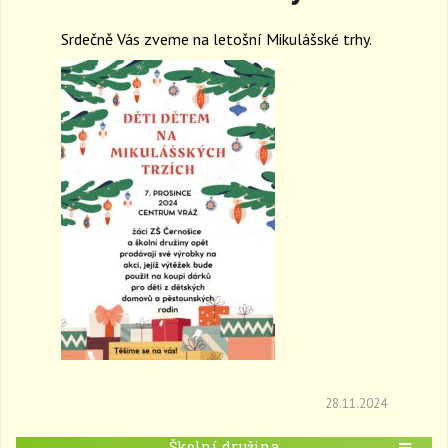
a
Srdečně Vás zveme na letošní Mikulášské trhy.
v
i
g
a
t
i
o
n
28.11.2024
Školní družina
T