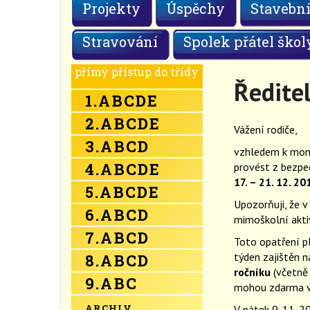
Projekty
Úspěchy
Stavební
Stravování
Spolek přátel škol
přímý přístup do třídy
Ředitel
1.
A
B
C
D
E
2.
A
B
C
D
E
Vážení rodiče,
3.
A
B
C
D
vzhledem k mont
4.
A
B
C
D
E
provést z bezpe
17. – 21. 12. 2
5.
A
B
C
D
E
Upozorňuji, že 
6.
A
B
C
D
mimoškolní aktiv
7.
A
B
C
D
Toto opatření pl
týden zajištěn n
8.
A
B
C
D
ročníku
(včetně 
9.
A
B
C
mohou zdarma vy
ARCHIV
V pátek 9. 11. 