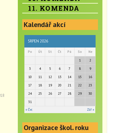
11. KOMENDA
Kalendář akcí
SRPEN 2026
Po
Út
St
Čt
Pá
So
Ne
1
2
3
4
5
6
7
8
9
10
11
12
13
14
15
16
17
18
19
20
21
22
23
24
25
26
27
28
29
30
018
31
« Čvc
Zář »
Organizace škol. roku