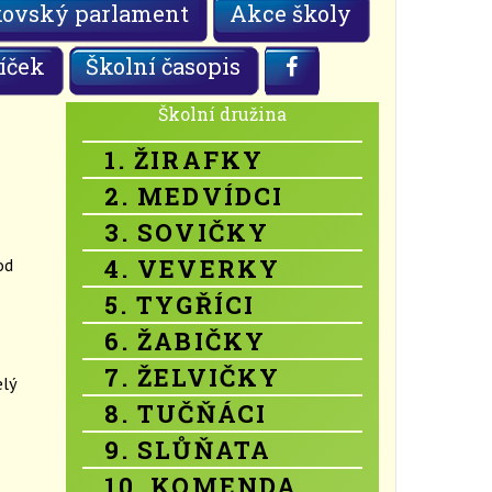
kovský parlament
Akce školy
íček
Školní časopis
Školní družina
1. ŽIRAFKY
2. MEDVÍDCI
3. SOVIČKY
4. VEVERKY
od
5. TYGŘÍCI
6. ŽABIČKY
7. ŽELVIČKY
lý
8. TUČŇÁCI
9. SLŮŇATA
10. KOMENDA