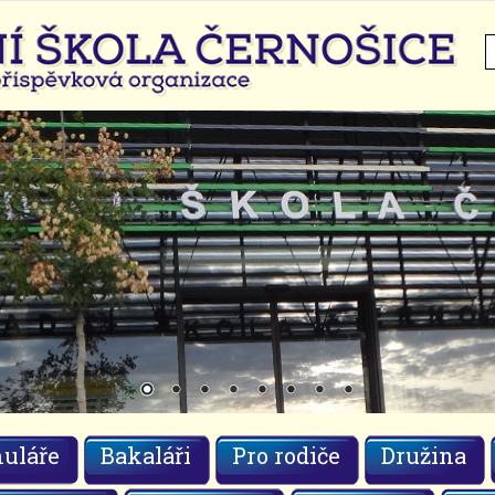
H
uláře
Bakaláři
Pro rodiče
Družina