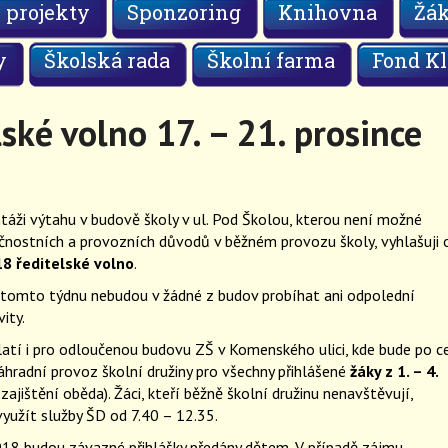
 projekty
Sponzoring
Knihovna
Žá
y
Školská rada
Školní farma
Fond Kl
ské volno 17. – 21. prosince
áži výtahu v budově školy v ul. Pod Školou, kterou není možné
čnostních a provozních důvodů v běžném provozu školy, vyhlašuji 
018 ředitelské volno
.
v tomto týdnu nebudou v žádné z budov probíhat ani odpolední
ity.
atí i pro odloučenou budovu ZŠ v Komenského ulici, kde bude po ce
áhradní provoz školní družiny pro všechny přihlášené
žáky z 1. – 4.
zajištění oběda). Žáci, kteří běžně školní družinu nenavštěvují,
užít služby ŠD od 7.40 – 12.35.
2018 budou závazné přihlášky předány dětem. V případě zájmu