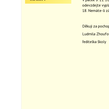
odevzdejte vypln
18. Nemáte-li zá
Děkuji za pochop
Ludmila Zhoufo
ředitelka školy