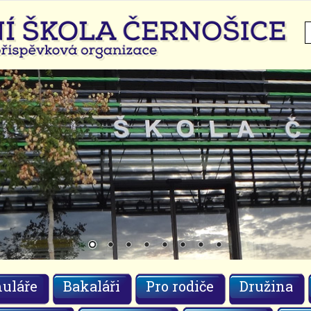
H
uláře
Bakaláři
Pro rodiče
Družina