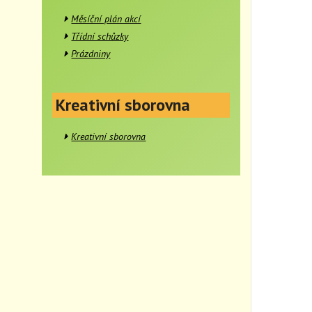
Měsíční plán akcí
Třídní schůzky
Prázdniny
Kreativní sborovna
Kreativní sborovna