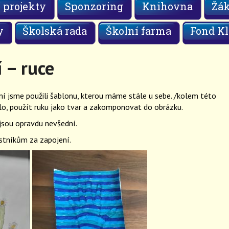
 projekty
Sponzoring
Knihovna
Žá
y
Školská rada
Školní farma
Fond Kl
 – ruce
ní jsme použili šablonu, kterou máme stále u sebe. /kolem této
lo, použít ruku jako tvar a zakomponovat do obrázku.
jsou opravdu nevšední.
stníkům za zapojení.