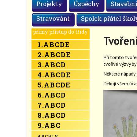
Projekty
Úspěchy
Stavební
Stravování
Spolek přátel škol
přímý přístup do třídy
Tvoření
1.
A
B
C
D
E
2.
A
B
C
D
E
Při tomto tvoře
3.
A
B
C
D
tvořivé výzvy by
4.
A
B
C
D
E
Některé nápady 
5.
A
B
C
D
E
Děkuji všem úča
6.
A
B
C
D
7.
A
B
C
D
8.
A
B
C
D
9.
A
B
C
ARCHIV