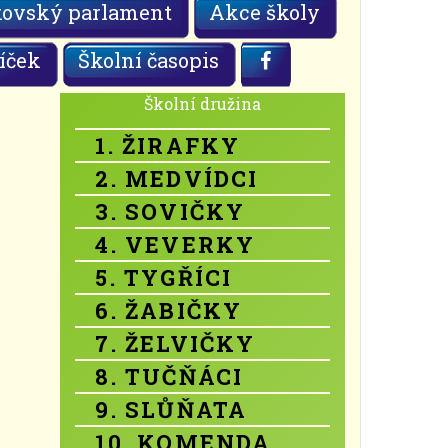
kovský parlament
Akce školy
íček
Školní časopis
Školní družina
1. ŽIRAFKY
2. MEDVÍDCI
3. SOVIČKY
4. VEVERKY
5. TYGŘÍCI
6. ŽABIČKY
7. ŽELVIČKY
8. TUČŇÁCI
9. SLŮŇATA
10. KOMENDA