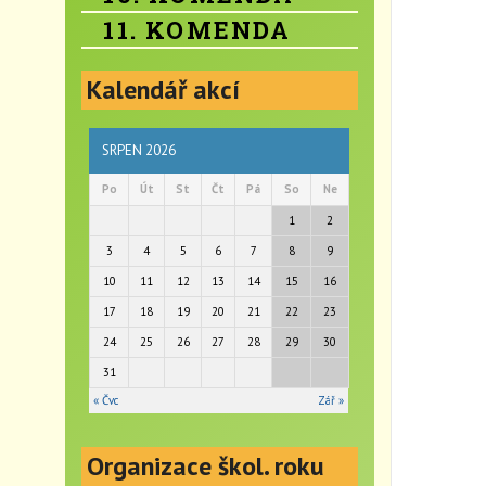
11. KOMENDA
Kalendář akcí
SRPEN 2026
Po
Út
St
Čt
Pá
So
Ne
1
2
3
4
5
6
7
8
9
10
11
12
13
14
15
16
17
18
19
20
21
22
23
24
25
26
27
28
29
30
31
« Čvc
Zář »
Organizace škol. roku