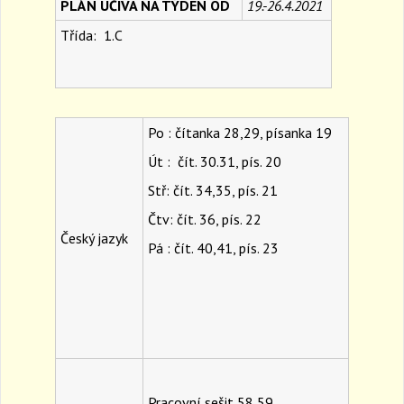
PLÁN UČIVA NA TÝDEN OD
19.-26.4.2021
a
Třída:
1.C
v
i
g
a
t
i
Po : čítanka 28,29, písanka 19
o
Út :
čít. 30.31,
pís
. 20
n
Stř
: čít. 34,35,
pís
. 21
Čtv
: čít. 36,
pís
. 22
Český jazyk
Pá :
čít. 40,41, pís. 23
Pracovní sešit 58,59