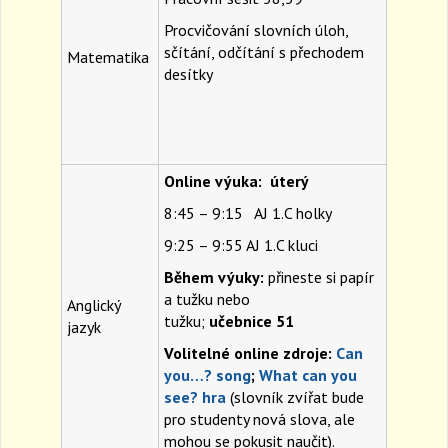
Procvičování slovních úloh,
sčítání, odčítání s přechodem
Matematika
desítky
Online výuka: úterý
8:45 – 9:15 AJ 1.C holky
9:25 – 9:55 AJ 1.C kluci
Během výuky:
přineste si papír
a tužku nebo
Anglický
tužku;
učebnice
51
jazyk
Volitelné online zdroje:
Can
you…? song
;
What can you
see? hra
(slovník zvířat bude
pro studenty nová slova, ale
mohou se pokusit naučit).