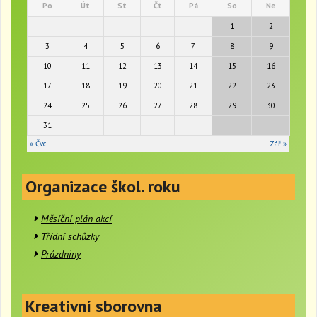
Po
Út
St
Čt
Pá
So
Ne
v
i
1
2
g
3
4
5
6
7
8
9
a
t
10
11
12
13
14
15
16
i
17
18
19
20
21
22
23
o
24
25
26
27
28
29
30
n
31
« Čvc
Zář »
Organizace škol. roku
Měsíční plán akcí
Třídní schůzky
Prázdniny
Kreativní sborovna