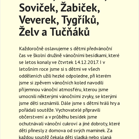
Soviček, Žabiček,
a
v
Veverek, Tygříků,
i
g
Želv a Tučňáků
a
t
i
Každoročně oslavujeme s dětmi předvánoční
o
čas ve školní družině vánočními besídkami, které
n
se letos konaly ve čtvrtek 14.12.2017. I v
letošním roce jsme si s dětmi ve všech
odděleních užili hezké odpoledne, při kterém
jsme si zpěvem vánočních koled navodili
příjemnou vánoční atmosféru, kterou jsme
umocnili některými vánočními zvyky, se kterými
jsme děti seznámili. Dále jsme s dětmi hráli hry a
pořádali soutěže. Vychovatelé připravili
občerstvení a v průběhu besídek jsme
ochutnávali vánoční cukroví a jiné dobroty, které
děti přinesly z domova od svých maminek. Za
každou soutěž čekala děti sladká nebo slaná