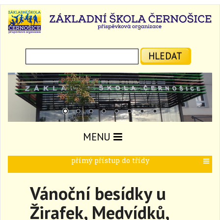
Hledat:
HLEDAT
MENU
přímý přístup do třídy
T
o
g
Vánoční besídky u
g
l
Žirafek, Medvídků,
e
n