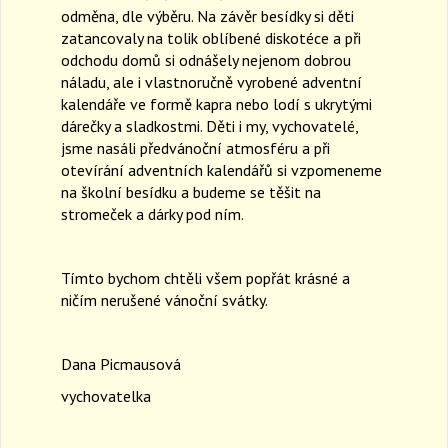
odměna, dle výběru. Na závěr besídky si děti
zatancovaly na tolik oblíbené diskotéce a při
odchodu domů si odnášely nejenom dobrou
náladu, ale i vlastnoručně vyrobené adventní
kalendáře ve formě kapra nebo lodí s ukrytými
dárečky a sladkostmi. Děti i my, vychovatelé,
jsme nasáli předvánoční atmosféru a při
otevírání adventních kalendářů si vzpomeneme
na školní besídku a budeme se těšit na
stromeček a dárky pod ním.
Tímto bychom chtěli všem popřát krásné a
ničím nerušené vánoční svátky.
Dana Picmausová
vychovatelka