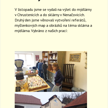
a
V listopadu jsme se vydali na výlet do mýdlárny
v
i
v Chrustenicích a do sklárny v Nenačovicích.
g
Druhý den jsme věnovali vytvoření referátů,
a
myšlenkových map a obrázků na téma sklárna a
t
mýdlárna. Vybráno z našich prací:
i
o
n