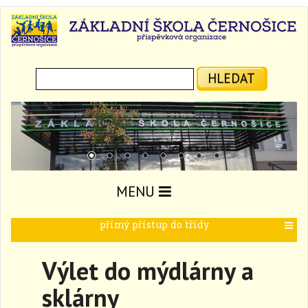
Hledat:
HLEDAT
MENU
přímý přístup do třídy
T
o
g
Výlet do mýdlárny a
g
l
sklárny
e
n