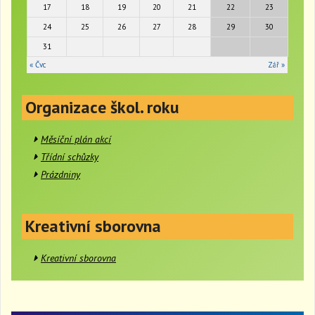
i
17
18
19
20
21
22
23
o
24
25
26
27
28
29
30
n
31
« Čvc
Zář »
Organizace škol. roku
Měsíční plán akcí
Třídní schůzky
Prázdniny
Kreativní sborovna
Kreativní sborovna