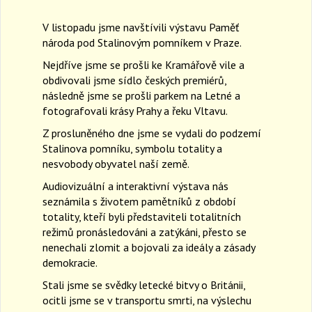
a
V listopadu jsme navštívili výstavu Paměť
v
i
národa pod Stalinovým pomníkem v Praze.
g
Nejdříve jsme se prošli ke Kramářově vile a
a
obdivovali jsme sídlo českých premiérů,
t
následně jsme se prošli parkem na Letné a
i
fotografovali krásy Prahy a řeku Vltavu.
o
n
Z prosluněného dne jsme se vydali do podzemí
Stalinova pomníku, symbolu totality a
nesvobody obyvatel naší země.
Audiovizuální a interaktivní výstava nás
seznámila s životem pamětníků z období
totality, kteří byli představiteli totalitních
režimů pronásledováni a zatýkáni, přesto se
nenechali zlomit a bojovali za ideály a zásady
demokracie.
Stali jsme se svědky letecké bitvy o Británii,
ocitli jsme se v transportu smrti, na výslechu