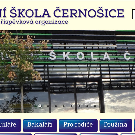
H
uláře
Bakaláři
Pro rodiče
Družina