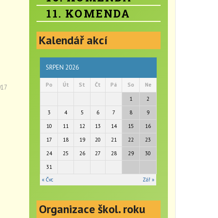
11. KOMENDA
Kalendář akcí
SRPEN 2026
Po
Út
St
Čt
Pá
So
Ne
017
1
2
3
4
5
6
7
8
9
10
11
12
13
14
15
16
17
18
19
20
21
22
23
24
25
26
27
28
29
30
31
« Čvc
Zář »
Organizace škol. roku