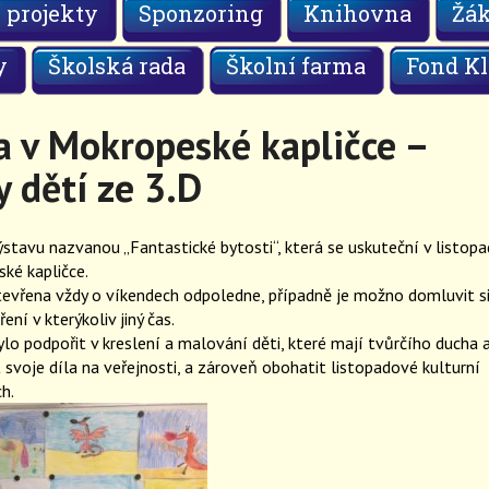
 projekty
Sponzoring
Knihovna
Žá
y
Školská rada
Školní farma
Fond Kl
a v Mokropeské kapličce –
 dětí ze 3.D
tavu nazvanou „Fantastické bytosti“, která se uskuteční v listopa
ké kapličce.
tevřena vždy o víkendech odpoledne, případně je možno domluvit s
ní v kterýkoliv jiný čas.
lo podpořit v kreslení a malování děti, které mají tvůrčího ducha 
 svoje díla na veřejnosti, a zároveň obohatit listopadové kulturní
h.