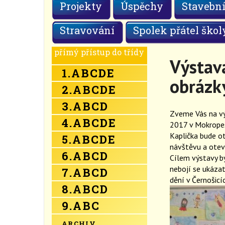
Projekty
Úspěchy
Stavební
Stravování
Spolek přátel škol
přímý přístup do třídy
Výstav
1.
A
B
C
D
E
obrázky
2.
A
B
C
D
E
3.
A
B
C
D
Zveme Vás na výs
4.
A
B
C
D
E
2017 v Mokropes
Kaplička bude o
5.
A
B
C
D
E
návštěvu a otevře
6.
A
B
C
D
Cílem výstavy by
nebojí se ukázat
7.
A
B
C
D
dění v Černošicíc
8.
A
B
C
D
9.
A
B
C
ARCHIV