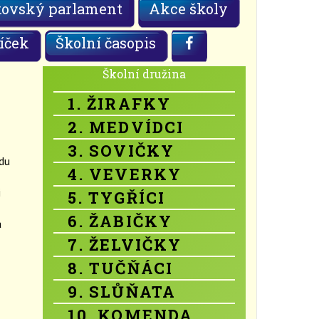
kovský parlament
Akce školy
íček
Školní časopis
Školní družina
1. ŽIRAFKY
2. MEDVÍDCI
3. SOVIČKY
du
4. VEVERKY
i
5. TYGŘÍCI
6. ŽABIČKY
a
7. ŽELVIČKY
8. TUČŇÁCI
9. SLŮŇATA
10. KOMENDA