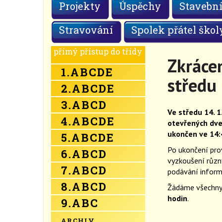
Projekty
Úspěchy
Stavební
Stravování
Spolek přátel škol
přímý přístup do třídy
Zkrácen
1.
A
B
C
D
E
středu
2.
A
B
C
D
E
3.
A
B
C
D
Ve středu 14. 1
4.
A
B
C
D
E
otevřených dve
ukončen ve 14:
5.
A
B
C
D
E
Po ukončení prov
6.
A
B
C
D
vyzkoušení různý
7.
A
B
C
D
podávání inform
8.
A
B
C
D
Žádáme všechny r
hodin
.
9.
A
B
C
ARCHIV