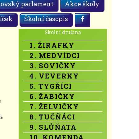
kovský parlament
Akce školy
íček
Školní časopis
Školní družina
1. ŽIRAFKY
2. MEDVÍDCI
3. SOVIČKY
4. VEVERKY
5. TYGŘÍCI
6. ŽABIČKY
k
7. ŽELVIČKY
8. TUČŇÁCI
45
9. SLŮŇATA
10. KOMENDA