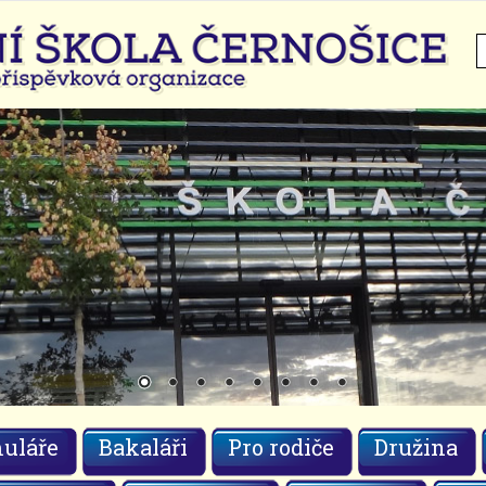
H
uláře
Bakaláři
Pro rodiče
Družina