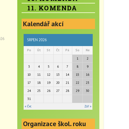
11. KOMENDA
Kalendář akcí
026
SRPEN 2026
Po
Út
St
Čt
Pá
So
Ne
1
2
3
4
5
6
7
8
9
10
11
12
13
14
15
16
17
18
19
20
21
22
23
24
25
26
27
28
29
30
31
« Čvc
Zář »
Organizace škol. roku