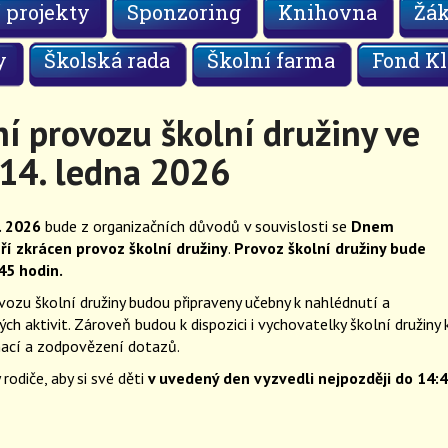
 projekty
Sponzoring
Knihovna
Žá
y
Školská rada
Školní farma
Fond Kl
í provozu školní družiny ve
 14. ledna 2026
. 2026
bude z organizačních důvodů v souvislosti se
Dnem
ří
zkrácen provoz školní družiny
.
Provoz školní družiny bude
45 hodin.
ozu školní družiny budou připraveny učebny k nahlédnutí a
ch aktivit. Zároveň budou k dispozici i vychovatelky školní družiny 
ací a zodpovězení dotazů.
odiče, aby si své děti
v uvedený den vyzvedli nejpozději do 14: