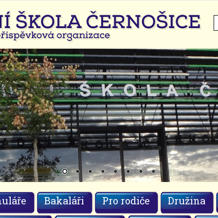
H
uláře
Bakaláři
Pro rodiče
Družina