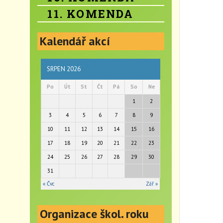
11. KOMENDA
Kalendář akcí
SRPEN 2026
Po
Út
St
Čt
Pá
So
Ne
1
2
3
4
5
6
7
8
9
10
11
12
13
14
15
16
17
18
19
20
21
22
23
24
25
26
27
28
29
30
31
« Čvc
Zář »
Organizace škol. roku