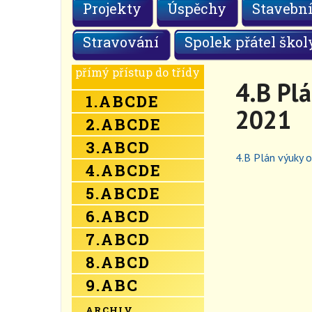
Projekty
Úspěchy
Stavební
Stravování
Spolek přátel škol
přímý přístup do třídy
4.B Plá
1.
A
B
C
D
E
2021
2.
A
B
C
D
E
3.
A
B
C
D
4.B Plán výuky o
4.
A
B
C
D
E
5.
A
B
C
D
E
6.
A
B
C
D
7.
A
B
C
D
8.
A
B
C
D
9.
A
B
C
ARCHIV