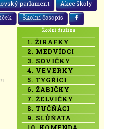
kovský parlament
Akce školy
íček
Školní časopis
Školní družina
1. ŽIRAFKY
2. MEDVÍDCI
3. SOVIČKY
4. VEVERKY
5. TYGŘÍCI
021
6. ŽABIČKY
7. ŽELVIČKY
8. TUČŇÁCI
9. SLŮŇATA
10. KOMENDA