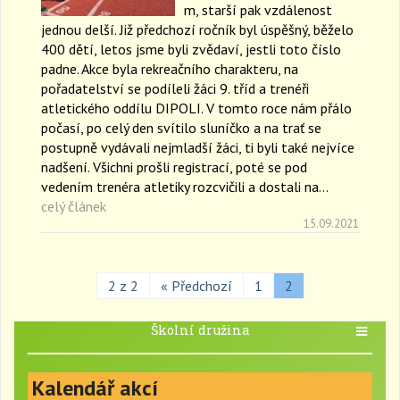
m, starší pak vzdálenost
jednou delší. Již předchozí ročník byl úspěšný, běželo
400 dětí, letos jsme byli zvědaví, jestli toto číslo
padne. Akce byla rekreačního charakteru, na
pořadatelství se podíleli žáci 9. tříd a trenéři
atletického oddílu DIPOLI. V tomto roce nám přálo
počasí, po celý den svítilo sluníčko a na trať se
postupně vydávali nejmladší žáci, ti byli také nejvíce
nadšení. Všichni prošli registrací, poté se pod
vedením trenéra atletiky rozcvičili a dostali na…
celý článek
15.09.2021
2 z 2
« Předchozí
1
2
Školní družina
T
o
g
Kalendář akcí
g