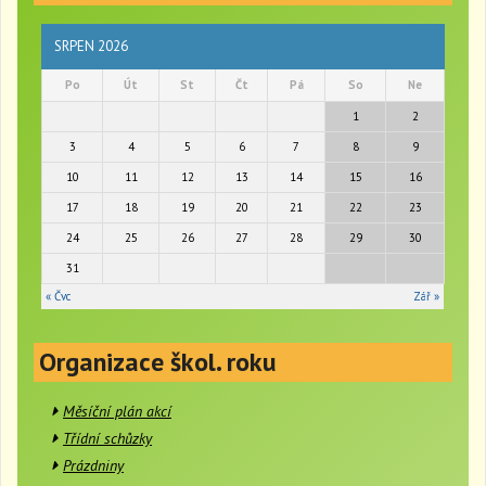
l
e
n
SRPEN 2026
a
Po
Út
St
Čt
Pá
So
Ne
v
i
1
2
g
3
4
5
6
7
8
9
a
t
10
11
12
13
14
15
16
i
17
18
19
20
21
22
23
o
24
25
26
27
28
29
30
n
31
« Čvc
Zář »
Organizace škol. roku
Měsíční plán akcí
Třídní schůzky
Prázdniny