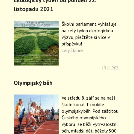
a
listopadu 2021
v
i
g
Školní parlament vyhlašuje
a
na celý týden ekologickou
t
výzvu, přečtěte si více v
i
příspěvku!
o
celý článek
n
19.11.2021
Olympijský běh
Ve středu 8. září se na naší
škole konal T-mobile
olympijský běh. Pod záštitou
Českého olympijského
výboru se běží vytrvalostní
běh, mladší děti běžely 500