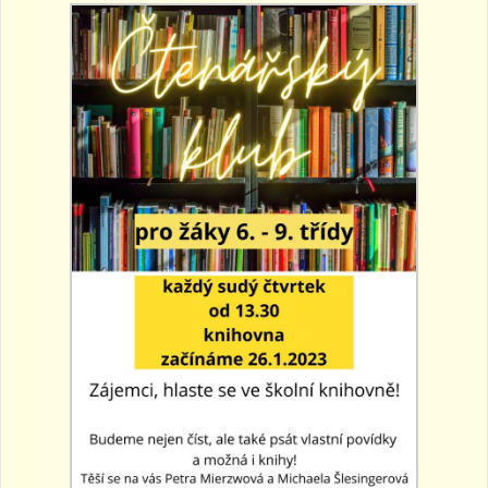
a
v
i
g
a
t
i
o
n