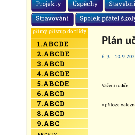
Projekty
Úspěchy
Stavební
Stravování
Spolek přátel škol
přímý přístup do třídy
Plán u
1.
A
B
C
D
E
2.
A
B
C
D
E
6. 9. – 10. 9. 20
3.
A
B
C
D
4.
A
B
C
D
E
5.
A
B
C
D
E
Vážení rodiče,
6.
A
B
C
D
7.
A
B
C
D
v příloze nalezne
8.
A
B
C
D
9.
A
B
C
ARCHIV