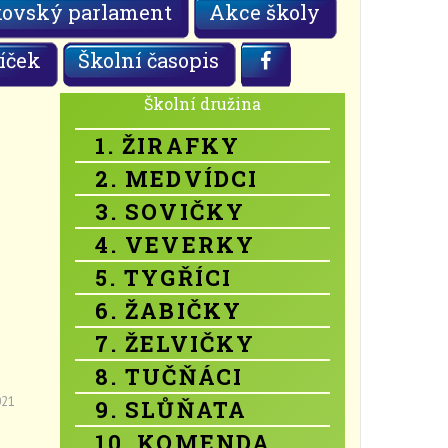
kovský parlament
Akce školy
íček
Školní časopis
Školní družina
1. ŽIRAFKY
2. MEDVÍDCI
3. SOVIČKY
4. VEVERKY
5. TYGŘÍCI
6. ŽABIČKY
7. ŽELVIČKY
8. TUČŇÁCI
021
9. SLŮŇATA
10. KOMENDA