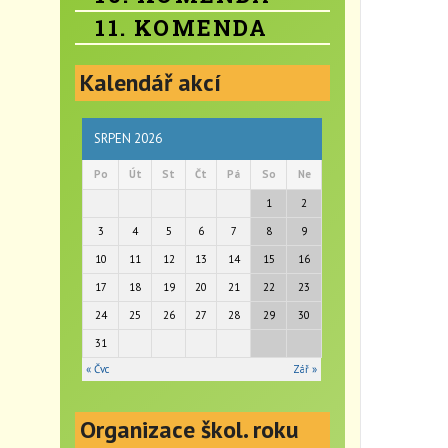
11. KOMENDA
Kalendář akcí
SRPEN 2026
Po
Út
St
Čt
Pá
So
Ne
1
2
3
4
5
6
7
8
9
10
11
12
13
14
15
16
17
18
19
20
21
22
23
24
25
26
27
28
29
30
31
« Čvc
Zář »
Organizace škol. roku