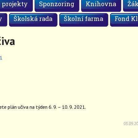
 projekty
Sponzoring
Knihovna
Žá
y
Školská rada
Školní farma
Fond Kl
čiva
21
te plán učiva na týden 6. 9. – 10. 9. 2021.
03.09.2