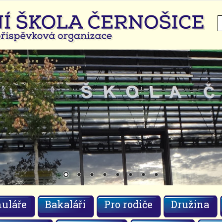
H
uláře
Bakaláři
Pro rodiče
Družina