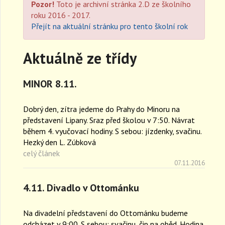
n
Pozor!
Toto je archivní stránka 2.D ze školního
a
roku 2016 - 2017.
v
Přejít na aktuální stránku pro tento školní rok
i
g
a
Aktuálně ze třídy
t
i
o
MINOR 8.11.
n
Dobrý den, zítra jedeme do Prahy do Minoru na
představení Lipany. Sraz před školou v 7:50. Návrat
během 4. vyučovací hodiny. S sebou: jízdenky, svačinu.
Hezký den L. Zúbková
celý článek
07.11.2016
4.11. Divadlo v Ottománku
Na divadelní představení do Ottománku budeme
odcházet v 9:00. S sebou: svačinu, čip na oběd. Hodina