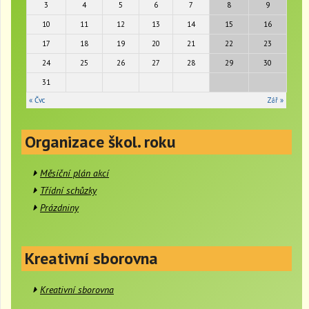
3
4
5
6
7
8
9
a
t
10
11
12
13
14
15
16
i
17
18
19
20
21
22
23
o
24
25
26
27
28
29
30
n
31
« Čvc
Zář »
Organizace škol. roku
Měsíční plán akcí
Třídní schůzky
Prázdniny
Kreativní sborovna
Kreativní sborovna