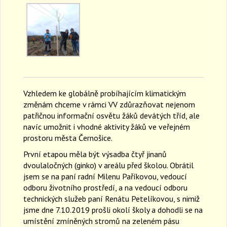
Vzhledem ke globálně probíhajícím klimatickým
změnám chceme v rámci VV zdůrazňovat nejenom
patřičnou informační osvětu žáků devátých tříd, ale
navíc umožnit i vhodné aktivity žáků ve veřejném
prostoru města Černošice.
První etapou měla být výsadba čtyř jinanů
dvoulaločných (ginko) v areálu před školou. Obrátil
jsem se na paní radní Milenu Paříkovou, vedoucí
odboru životního prostředí, a na vedoucí odboru
technických služeb paní Renátu Petelíkovou, s nimiž
jsme dne 7.10.2019 prošli okolí školy a dohodli se na
umístění zmíněných stromů na zeleném pásu