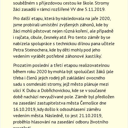
souběžném s příjezdovou cestou ke škole. Stromy
žáci zasadili v rámci rozšířené VV dne 5.11.2019.
Pro další etapu, která by následovala na jaře 2020,
jsme probírali umístění zvýšených záhonů, kde by
žáci mohli pěstovat nejen různá koření, ale případně
i rajčata, cibule, česneky atd. Pro tento záměr by se
nabízela spolupráce s technickou dílnou pana učitele
Petra Steinochera, kde by děti mohly pod jeho
vedením vyrábět potřebné záhonové ‚kastlíky‘.
Prozatím poslední a třetí etapou realizovatelnou
během roku 2020 by mohla být spoluúčast žáků (ale
třeba i členů jejich rodin) při zakládání ovocného
sadu s osmdesáti stromy, jejž město plánuje mezi
ulicí K Dubu a Dobřichovickou, kde se v současné
době nachází nevyužívané pole. Záměr byl předložen
na zasedání zastupitelstva města Černošice dne
16.10.2019, kdy došlo k odsouhlasení záměru
vedením města. Následně, to jest 21.10.2019,
proběhlo hlasování na zasedání odboru životního
prostředí.