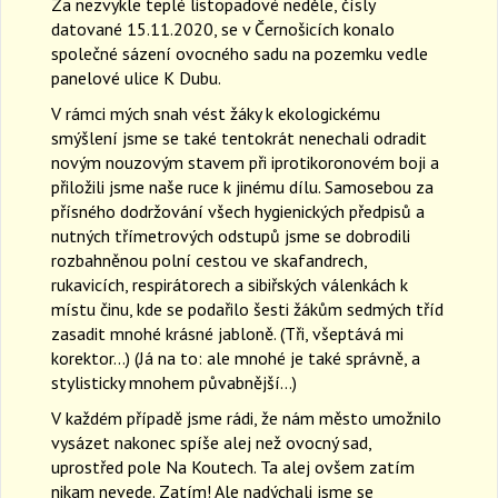
Za nezvykle teplé listopadové neděle, čísly
a
datované 15.11.2020, se v Černošicích konalo
v
společné sázení ovocného sadu na pozemku vedle
i
panelové ulice K Dubu.
g
a
V rámci mých snah vést žáky k ekologickému
t
smýšlení jsme se také tentokrát nenechali odradit
i
novým nouzovým stavem při iprotikoronovém boji a
o
přiložili jsme naše ruce k jinému dílu. Samosebou za
n
přísného dodržování všech hygienických předpisů a
nutných třímetrových odstupů jsme se dobrodili
rozbahněnou polní cestou ve skafandrech,
rukavicích, respirátorech a sibiřských válenkách k
místu činu, kde se podařilo šesti žákům sedmých tříd
zasadit mnohé krásné jabloně. (Tři, všeptává mi
korektor…) (Já na to: ale mnohé je také správně, a
stylisticky mnohem půvabnější…)
V každém případě jsme rádi, že nám město umožnilo
vysázet nakonec spíše alej než ovocný sad,
uprostřed pole Na Koutech. Ta alej ovšem zatím
nikam nevede. Zatím! Ale nadýchali jsme se