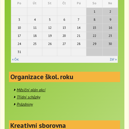
Po
Út
St
Čt
Pá
So
Ne
v
i
1
2
g
3
4
5
6
7
8
9
a
t
10
11
12
13
14
15
16
i
17
18
19
20
21
22
23
o
24
25
26
27
28
29
30
n
31
« Čvc
Zář »
Organizace škol. roku
Měsíční plán akcí
Třídní schůzky
Prázdniny
Kreativní sborovna