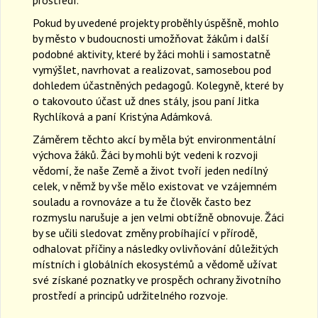
Pokud by uvedené projekty proběhly úspěšně, mohlo
by město v budoucnosti umožňovat žákům i další
podobné aktivity, které by žáci mohli i samostatně
vymýšlet, navrhovat a realizovat, samosebou pod
dohledem účastněných pedagogů. Kolegyně, které by
o takovouto účast už dnes stály, jsou paní Jitka
Rychlíková a paní Kristýna Adámková.
Záměrem těchto akcí by měla být environmentální
výchova žáků. Žáci by mohli být vedeni k rozvoji
vědomí, že naše Země a život tvoří jeden nedílný
celek, v němž by vše mělo existovat ve vzájemném
souladu a rovnováze a tu že člověk často bez
rozmyslu narušuje a jen velmi obtížně obnovuje. Žáci
by se učili sledovat změny probíhající v přírodě,
odhalovat příčiny a následky ovlivňování důležitých
místních i globálních ekosystémů a vědomě užívat
své získané poznatky ve prospěch ochrany životního
prostředí a principů udržitelného rozvoje.