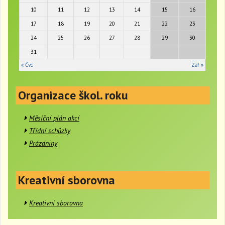
t
10
11
12
13
14
15
16
i
17
18
19
20
21
22
23
o
24
25
26
27
28
29
30
n
31
« Čvc
Zář »
Organizace škol. roku
Měsíční plán akcí
Třídní schůzky
Prázdniny
Kreativní sborovna
Kreativní sborovna