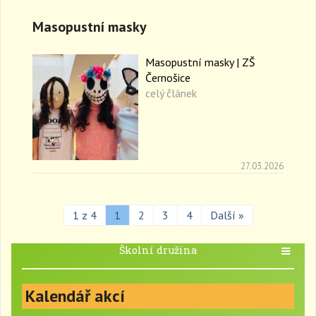
Masopustní masky
Masopustní masky | ZŠ
Černošice
celý článek
27.03.2026
1 z 4
1
2
3
4
Další »
Školní družina
T
o
g
Kalendář akcí
g
l