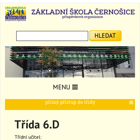
Hledat:
HLEDAT
MENU
přímý přístup do třídy
T
o
g
Třída 6.D
g
l
e
Třídní učitel:
n