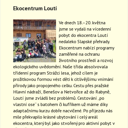
Ekocentrum Loutí
Ve dnech 18.–20. května
jsme se vydali na vícedenní
pobyt do ekocentra Loutí
nedaleko Slapské přehrady.
Ekocentrum nabízí programy
zaměřené na ochranu
životního prostředí a rozvoj
ekologického uvědomění. Naše třída absolvovala
třídenní program Strážci lesa, jehož cílem je
prožitkovou formou vést děti k citlivějšímu vnímání
přírody jako propojeného celku. Cestu přes pražské
Hlavní nádraží, Benešov a Netvořice až do Rabyně,
Loutí jsme zvládli bez problémů. Cestování „po
vlastní ose“ s batohem či kufříkem už máme díky
adaptačnímu kurzu dobře nacvičené. Po příjezdu nás
mile překvapilo krásné ubytování i celý areál
ekocentra, který byl jako stvořený pro aktivní pobyt v