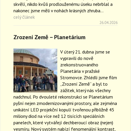
skvělí, nikdo kvůli prodlouženému úseku nebrblal a
nakonec jsme měli v nohách krásných zhruba…
celý článek
26.04.2026
Zrození Země – Planetárium
V úterý 21. dubna jsme se
vypravili do nově
zrekonstruovaného
Planetária v pražské
Stromovce. Zhlédli jsme film
„Zrození Země“ a byl to
zážitek, který nás všechny
nadchnul. Po dvouleté rekonstrukci se Planetárium
pyšní nejen zmodernizovanými prostory, ale zejména
unikátní LED projekční kopulí tvořenou přibližně 45
miliony diod na více než 12 tisících speciálních
panelech, které vytvářejí dechberoucí obraz (nejen)
vesmíru. Nový systém nabízí fenomenální kontrast,