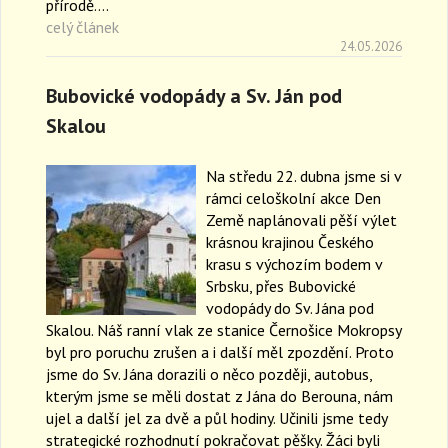
přírodě….
celý článek
24.05.2026
Bubovické vodopády a Sv. Ján pod
Skalou
Na středu 22. dubna jsme si v
rámci celoškolní akce Den
Země naplánovali pěší výlet
krásnou krajinou Českého
krasu s výchozím bodem v
Srbsku, přes Bubovické
vodopády do Sv. Jána pod
Skalou. Náš ranní vlak ze stanice Černošice Mokropsy
byl pro poruchu zrušen a i další měl zpozdění. Proto
jsme do Sv. Jána dorazili o něco později, autobus,
kterým jsme se měli dostat z Jána do Berouna, nám
ujel a další jel za dvě a půl hodiny. Učinili jsme tedy
strategické rozhodnutí pokračovat pěšky. Žáci byli