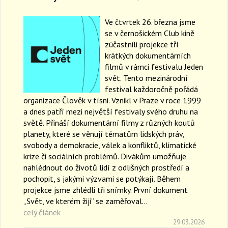
Ve čtvrtek 26. března jsme
se v černošickém Club kině
zúčastnili projekce tří
krátkých dokumentárních
filmů v rámci festivalu Jeden
svět. Tento mezinárodní
festival každoročně pořádá
organizace Člověk v tísni. Vznikl v Praze v roce 1999
a dnes patří mezi největší festivaly svého druhu na
světě. Přináší dokumentární filmy z různých koutů
planety, které se věnují tématům lidských práv,
svobody a demokracie, válek a konfliktů, klimatické
krize či sociálních problémů. Divákům umožňuje
nahlédnout do životů lidí z odlišných prostředí a
pochopit, s jakými výzvami se potýkají. Během
projekce jsme zhlédli tři snímky. První dokument
„Svět, ve kterém žiji“ se zaměřoval…
celý článek
29.03.2026