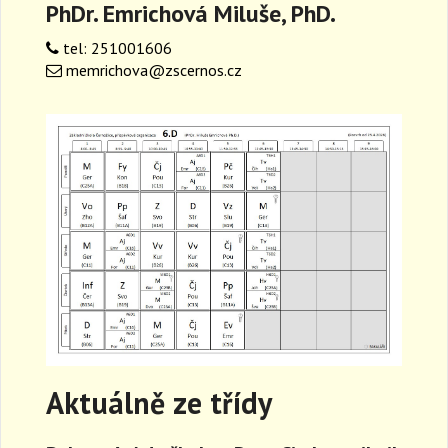
PhDr. Emrichová Miluše, PhD.
a
v
tel: 251001606
i
memrichova@zscernos.cz
g
a
t
i
o
n
Aktuálně ze třídy