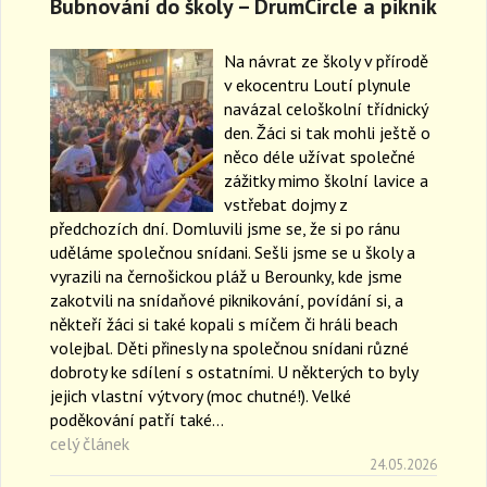
Bubnování do školy – DrumCircle a piknik
Na návrat ze školy v přírodě
v ekocentru Loutí plynule
navázal celoškolní třídnický
den. Žáci si tak mohli ještě o
něco déle užívat společné
zážitky mimo školní lavice a
vstřebat dojmy z
předchozích dní. Domluvili jsme se, že si po ránu
uděláme společnou snídani. Sešli jsme se u školy a
vyrazili na černošickou pláž u Berounky, kde jsme
zakotvili na snídaňové piknikování, povídání si, a
někteří žáci si také kopali s míčem či hráli beach
volejbal. Děti přinesly na společnou snídani různé
dobroty ke sdílení s ostatními. U některých to byly
jejich vlastní výtvory (moc chutné!). Velké
poděkování patří také…
celý článek
24.05.2026