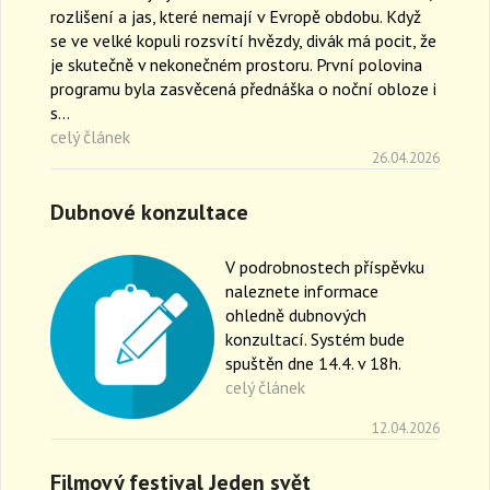
rozlišení a jas, které nemají v Evropě obdobu. Když
se ve velké kopuli rozsvítí hvězdy, divák má pocit, že
je skutečně v nekonečném prostoru. První polovina
programu byla zasvěcená přednáška o noční obloze i
s…
celý článek
26.04.2026
Dubnové konzultace
V podrobnostech příspěvku
naleznete informace
ohledně dubnových
konzultací. Systém bude
spuštěn dne 14.4. v 18h.
celý článek
12.04.2026
Filmový festival Jeden svět