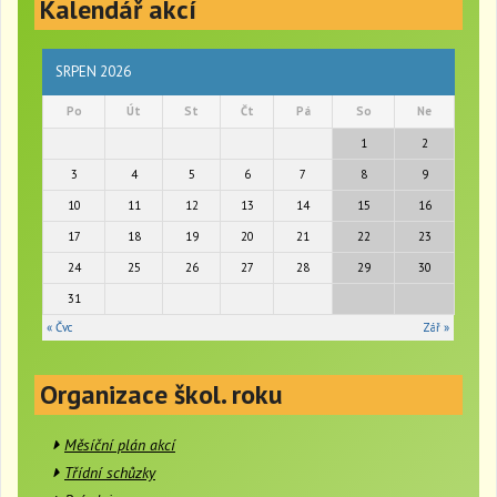
Kalendář akcí
g
l
e
n
SRPEN 2026
a
Po
Út
St
Čt
Pá
So
Ne
v
i
1
2
g
3
4
5
6
7
8
9
a
t
10
11
12
13
14
15
16
i
17
18
19
20
21
22
23
o
24
25
26
27
28
29
30
n
31
« Čvc
Zář »
Organizace škol. roku
Měsíční plán akcí
Třídní schůzky