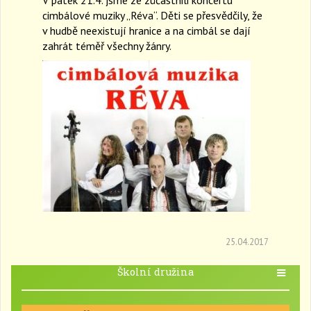
a
cimbálové muziky „Réva“. Děti se přesvědčily, že
v
v hudbě neexistují hranice a na cimbál se dají
i
zahrát téměř všechny žánry.
g
a
t
i
o
n
25.04.2017
Školní družina
T
o
g