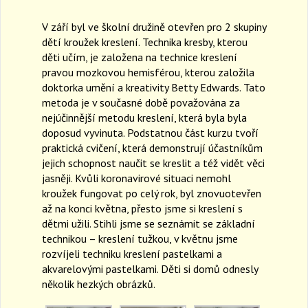
a
V září byl ve školní družině otevřen pro 2 skupiny
v
i
dětí kroužek kreslení. Technika kresby, kterou
g
děti učím, je založena na technice kreslení
a
pravou mozkovou hemisférou, kterou založila
t
doktorka umění a kreativity Betty Edwards. Tato
i
metoda je v současné době považována za
o
nejúčinnější metodu kreslení, která byla byla
n
doposud vyvinuta. Podstatnou část kurzu tvoří
praktická cvičení, která demonstrují účastníkům
jejich schopnost naučit se kreslit a též vidět věci
jasněji. Kvůli koronavirové situaci nemohl
kroužek fungovat po celý rok, byl znovuotevřen
až na konci května, přesto jsme si kreslení s
dětmi užili. Stihli jsme se seznámit se základní
technikou – kreslení tužkou, v květnu jsme
rozvíjeli techniku kreslení pastelkami a
akvarelovými pastelkami. Děti si domů odnesly
několik hezkých obrázků.