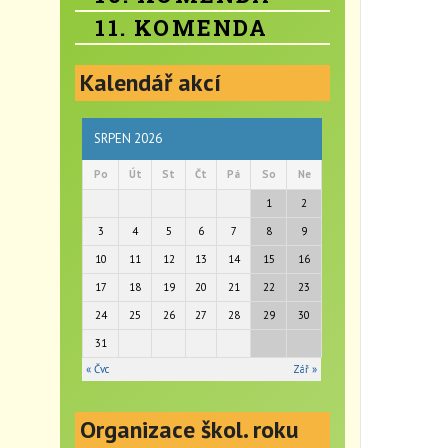
11. KOMENDA
Kalendář akcí
SRPEN 2026
Po
Út
St
Čt
Pá
So
Ne
1
2
3
4
5
6
7
8
9
10
11
12
13
14
15
16
17
18
19
20
21
22
23
24
25
26
27
28
29
30
31
« Čvc
Zář »
Organizace škol. roku