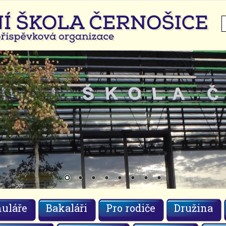
H
uláře
Bakaláři
Pro rodiče
Družina