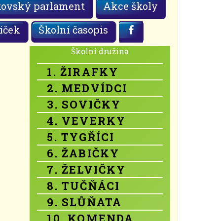
kovský parlament
Akce školy
íček
Školní časopis
Školní družina
1. ŽIRAFKY
2. MEDVÍDCI
3. SOVIČKY
4. VEVERKY
5. TYGŘÍCI
6. ŽABIČKY
7. ŽELVIČKY
8. TUČŇÁCI
9. SLŮŇATA
10. KOMENDA