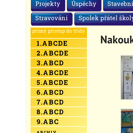
Projekty
Úspěchy
Stavební
Stravování
Spolek přátel škol
přímý přístup do třídy
Nakoukn
1.
A
B
C
D
E
2.
A
B
C
D
E
3.
A
B
C
D
4.
A
B
C
D
E
5.
A
B
C
D
E
6.
A
B
C
D
7.
A
B
C
D
8.
A
B
C
D
9.
A
B
C
ARCHIV