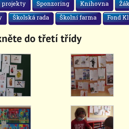
 projekty
Sponzoring
Knihovna
Žá
y
Školská rada
Školní farma
Fond Kl
ěte do třetí třídy