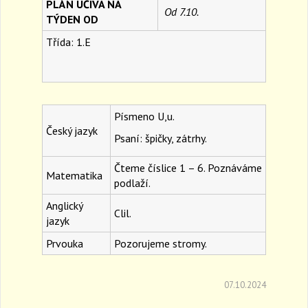
PLÁN UČIVA NA
Od 7.10.
a
TÝDEN OD
v
i
Třída: 1.E
g
a
t
i
o
Písmeno U,u.
n
Český jazyk
Psaní: špičky, zátrhy.
Čteme číslice 1 – 6. Poznáváme
Matematika
podlaží.
Anglický
Clil.
jazyk
Prvouka
Pozorujeme stromy.
07.10.2024