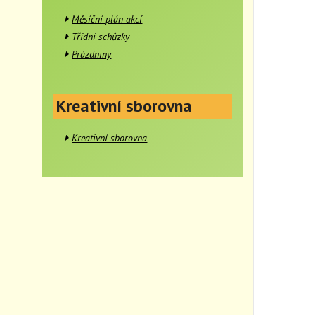
Měsíční plán akcí
Třídní schůzky
Prázdniny
Kreativní sborovna
Kreativní sborovna