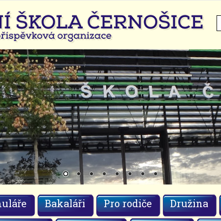
H
uláře
Bakaláři
Pro rodiče
Družina