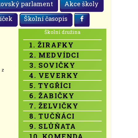
kovský parlament
Akce školy
íček
Školní časopis
Školní družina
1. ŽIRAFKY
2. MEDVÍDCI
3. SOVIČKY
 z
4. VEVERKY
5. TYGŘÍCI
6. ŽABIČKY
7. ŽELVIČKY
8. TUČŇÁCI
9. SLŮŇATA
10. KOMENDA