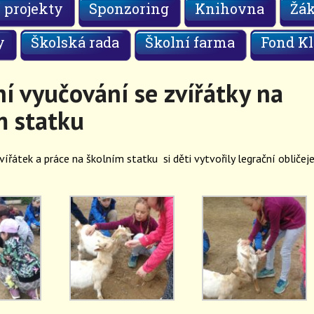
 projekty
Sponzoring
Knihovna
Žá
y
Školská rada
Školní farma
Fond Kl
í vyučování se zvířátky na
m statku
řátek a práce na školním statku si děti vytvořily legrační obličeje