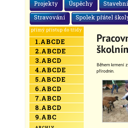
Projekty
Úspěchy
Stavební
Stravování
Spolek přátel škol
přímý přístup do třídy
Pracovn
1.
A
B
C
D
E
školní
2.
A
B
C
D
E
3.
A
B
C
D
Během krmení zví
4.
A
B
C
D
E
přírodnin.
5.
A
B
C
D
E
6.
A
B
C
D
7.
A
B
C
D
8.
A
B
C
D
9.
A
B
C
ARCHIV