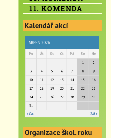
11. KOMENDA
Kalendář akcí
SRPEN 2026
Po
Út
St
Čt
Pá
So
Ne
1
2
3
4
5
6
7
8
9
10
11
12
13
14
15
16
17
18
19
20
21
22
23
24
25
26
27
28
29
30
31
« Čvc
Zář »
Organizace škol. roku