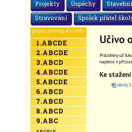
Projekty
Úspěchy
Stavební
Stravování
Spolek přátel škol
přímý přístup do třídy
Učivo o
1.
A
B
C
D
E
2.
A
B
C
D
E
Prázdniny už ťuk
3.
A
B
C
D
najdete v přílo
4.
A
B
C
D
E
Ke stažení
5.
A
B
C
D
E
úkoly 14
6.
A
B
C
D
7.
A
B
C
D
8.
A
B
C
D
9.
A
B
C
ARCHIV