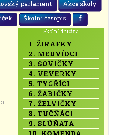
kovský parlament
Akce školy
íček
Školní časopis
Školní družina
1. ŽIRAFKY
2. MEDVÍDCI
3. SOVIČKY
4. VEVERKY
5. TYGŘÍCI
6. ŽABIČKY
7. ŽELVIČKY
021
8. TUČŇÁCI
9. SLŮŇATA
10. KOMENDA