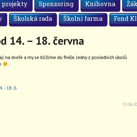
 projekty
Sponzoring
Knihovna
Žá
y
Školská rada
Školní farma
Fond Kl
d 14. – 18. června
ají na dveře a my se blížíme do finiše. Jedny z posledních úkolů
ze
.
. - 18. 6.
13.06.2