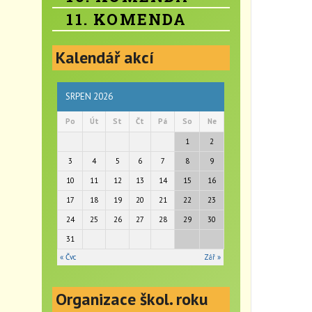
11. KOMENDA
Kalendář akcí
SRPEN 2026
Po
Út
St
Čt
Pá
So
Ne
1
2
3
4
5
6
7
8
9
10
11
12
13
14
15
16
17
18
19
20
21
22
23
24
25
26
27
28
29
30
31
« Čvc
Zář »
Organizace škol. roku