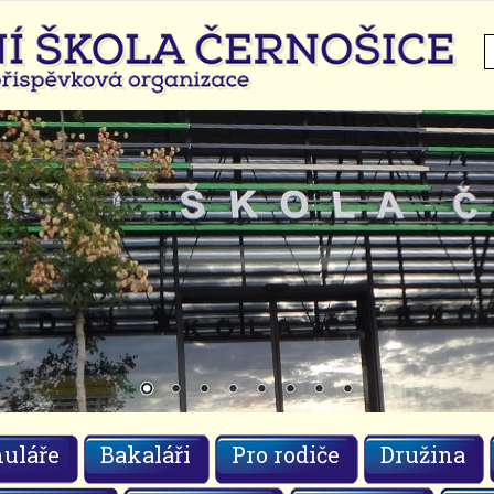
H
uláře
Bakaláři
Pro rodiče
Družina