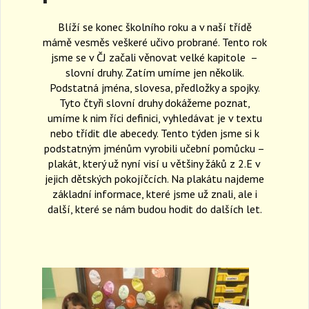
a
Blíží se konec školního roku a v naší třídě
v
i
mámě vesměs veškeré učivo probrané. Tento rok
g
jsme se v ČJ začali věnovat velké kapitole –
a
slovní druhy. Zatím umíme jen několik.
t
Podstatná jména, slovesa, předložky a spojky.
i
Tyto čtyři slovní druhy dokážeme poznat,
o
umíme k nim říci definici, vyhledávat je v textu
n
nebo třídit dle abecedy. Tento týden jsme si k
podstatným jménům vyrobili učební pomůcku –
plakát, který už nyní visí u většiny žáků z 2.E v
jejich dětských pokojíčcích. Na plakátu najdeme
základní informace, které jsme už znali, ale i
další, které se nám budou hodit do dalších let.