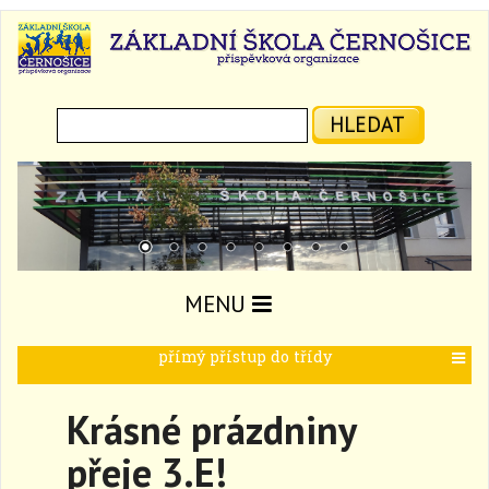
Hledat:
HLEDAT
MENU
přímý přístup do třídy
T
o
g
Krásné prázdniny
g
l
přeje 3.E!
e
n