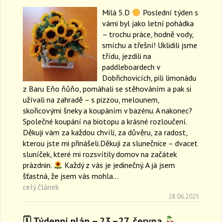
Milá 5.D
Poslední týden s
vámi byl jako letní pohádka
– trochu práce, hodně vody,
smíchu a třešní! Uklidili jsme
třídu, jezdili na
paddleboardech v
Dobřichovicích, pili limonádu
z Baru Eňo ňůňo, pomáhali se stěhováním a pak si
užívali na zahradě – s pizzou, melounem,
skořicovými šneky a koupáním v bazénu. A nakonec?
Společné koupání na biotopu a krásné rozloučení.
Děkuji vám za každou chvíli, za důvěru, za radost,
kterou jste mi přinášeli.Děkuji za slunečnice – dvacet
sluníček, které mi rozsvítily domov na začátek
prázdnin.
Každý z vás je jedinečný. A já jsem
šťastná, že jsem vás mohla…
celý článek
28.06.2025
🗓 Týdenní plán – 23.–27. června