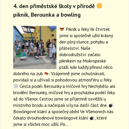
4. den příměstské školy v přírodě
piknik, Berounka a bowling
Piknik u řeky Ve čtvrtek
jsme si společně užili krásný
den plný slunce, pohybu a
přátelství. Naše
dobrodružství začalo
piknikem na Mokropeské
pláži, kde každý přinesl něco
dobrého na zub
. Vzájemně jsme ochutnávali,
povídali si a užívali si pohodovou atmosféru u řeky.
Cesta podél Berounky a míčové hry Nechybělo ani
brodění Berounky, míčové hry a procházka podél řeky
až do Všenor. Cestou jsme se příjemně osvěžili u
místního brodu a načerpali síly na další část dne.
Bowlingové klání a společný oběd Ve Všenorech nás
čekalo dvouhodinové bowlingové klání
, které
jsme si všichni moc užili. Po…