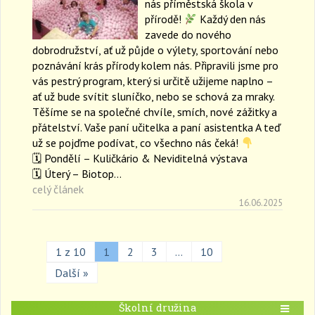
nás příměstská škola v
přírodě!
Každý den nás
zavede do nového
dobrodružství, ať už půjde o výlety, sportování nebo
poznávání krás přírody kolem nás. Připravili jsme pro
vás pestrý program, který si určitě užijeme naplno –
ať už bude svítit sluníčko, nebo se schová za mraky.
Těšíme se na společné chvíle, smích, nové zážitky a
přátelství. Vaše paní učitelka a paní asistentka A teď
už se pojďme podívat, co všechno nás čeká!
🗓 Pondělí – Kuličkário & Neviditelná výstava
🗓 Úterý – Biotop…
celý článek
16.06.2025
1 z 10
1
2
3
…
10
Další »
Školní družina
T