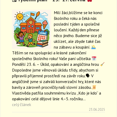
Milí žáci,blížíme se ke konci
školního roku a čeká nás
poslední týden a společné
loučení. Každý den přinese
něco jiného. Budeme sice již
uklízet, ale zbyde také čas
na zábavu a koupání.
Těším se na spolupráci a krásné zakončení
společného školního roku! Vaše paní učitelka
Pondělí 23. 6. – Úklid, opakování a angličtina hrou
Dopoledne jsme věnovali úklidu třídy, abychom si
připravili příjemné prostředí na závěr roku.🗣 V
angličtině jsme si zahráli konverzační hry, které nás
bavily a zároveň procvičily naši slovní zásobu.
Vlastivěda patřila souhrnnému kvízu „Kdo je kdo“ a
opakování celé dějové linie 4.–5. ročníku…
celý článek
23.06.2025