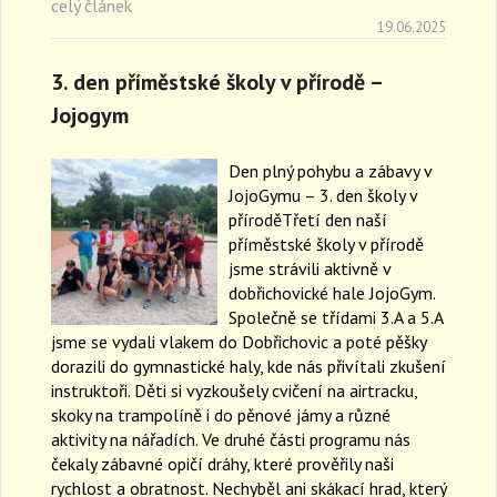
celý článek
19.06.2025
3. den příměstské školy v přírodě –
Jojogym
Den plný pohybu a zábavy v
JojoGymu – 3. den školy v
příroděTřetí den naší
příměstské školy v přírodě
jsme strávili aktivně v
dobřichovické hale JojoGym.
Společně se třídami 3.A a 5.A
jsme se vydali vlakem do Dobřichovic a poté pěšky
dorazili do gymnastické haly, kde nás přivítali zkušení
instruktoři. Děti si vyzkoušely cvičení na airtracku,
skoky na trampolíně i do pěnové jámy a různé
aktivity na nářadích. Ve druhé části programu nás
čekaly zábavné opičí dráhy, které prověřily naši
rychlost a obratnost. Nechyběl ani skákací hrad, který