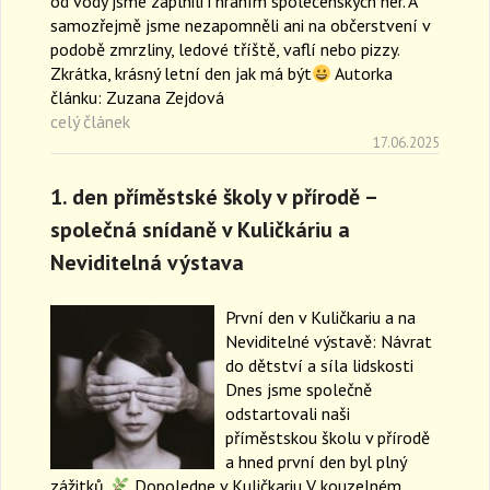
od vody jsme zaplnili i hraním společenských her. A
samozřejmě jsme nezapomněli ani na občerstvení v
podobě zmrzliny, ledové tříště, vaflí nebo pizzy.
Zkrátka, krásný letní den jak má být
Autorka
článku: Zuzana Zejdová
celý článek
17.06.2025
1. den příměstské školy v přírodě –
společná snídaně v Kuličkáriu a
Neviditelná výstava
První den v Kuličkariu a na
Neviditelné výstavě: Návrat
do dětství a síla lidskosti
Dnes jsme společně
odstartovali naši
příměstskou školu v přírodě
a hned první den byl plný
zážitků.
Dopoledne v Kuličkariu V kouzelném