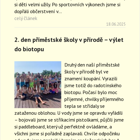
si děti velmi užily. Po sportovních výkonech jsme si
dopřáli občerstvení v…
celý článek
18.06.2025
2. den příměstské školy v přírodě – výlet
do biotopu
Druhý den naší příměstské
školy v přírodě byl ve
znamení koupání. Vyrazili
jsme totiž do radotínského
biotopu. Počasí bylo moc
příjemné, chvilky příjemného
tepla se střídaly se
zataženou oblohou. U vody jsme se opravdu vyřádili
– bojovali jsme se stříkacími pistolkami, půjčili jsme
si paddleboard, který už perfektně ovládáme, a
všichni jsme si pořádně zaplavali. Chvíle odpočinku