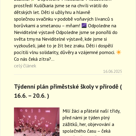
prostředí Kuličkaria jsme se na chvíli vrátili do
dětských let. Děti si užily hru a hlavně
společnou svačinku v podobě voňavých lívanců s
borůvkami a smetanou – mňam!
Odpoledne na
Neviditelné výstavě Odpoledne jsme se ponořili do
světa tmy na Neviditelné výstavě, kde jsme si
vyzkoušeli, jaké to je žít bez zraku. Děti i dospělí
pocítili vlnu solidarity, důvěry a vzájemné pomoci.
Co nás čeká zítra?…
celý článek
16.06.2025
Týdenní plán příměstské školy v přírodě (
16.6. – 20.6. )
Milí žáci a přátelé naší třídy,
před námi je týden plný
zážitků, her, objevování a
společného času – čeká