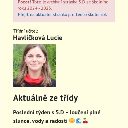
Pozor!
Toto je archivní stránka 5.D ze školního
a
roku 2024 - 2025.
v
Přejít na aktuální stránku pro tento školní rok
i
g
a
Třídní učitel:
t
Havlíčková Lucie
i
o
n
Aktuálně ze třídy
Poslední týden s 5.D – loučení plné
slunce, vody a radosti