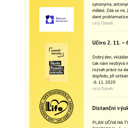
synonyma, antonyma
měkké. Zdá se mi, ž
dané problematice 
celý článek
Učivo 2. 11. – 
Dobrý den, vkládám
tak nám nezbývá n
rozsah práce na da
dopředu, při setkán
-6. 11. 2020
celý článek
Distanční výuk
PLÁN UČIVA NA TÝ