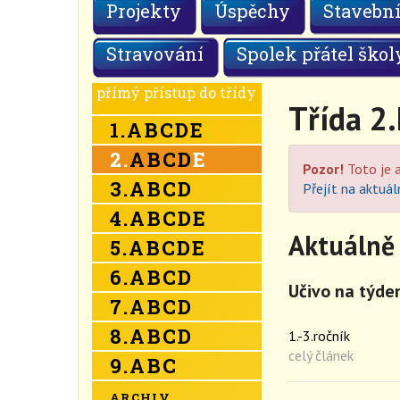
Projekty
Úspěchy
Stavební
Stravování
Spolek přátel škol
přímý přístup do třídy
Třída 2.
1.
A
B
C
D
E
2.
A
B
C
D
E
Pozor!
Toto je a
3.
A
B
C
D
Přejít na aktuál
4.
A
B
C
D
E
Aktuálně 
5.
A
B
C
D
E
6.
A
B
C
D
Učivo na týden
7.
A
B
C
D
8.
A
B
C
D
1.-3.ročník
celý článek
9.
A
B
C
ARCHIV