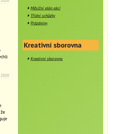
.2020
Měsíční plán akcí
Třídní schůzky
Prázdniny
Kreativní sborovna
o
chli
Kreativní sborovna
.2020
e
 že
guje
ň