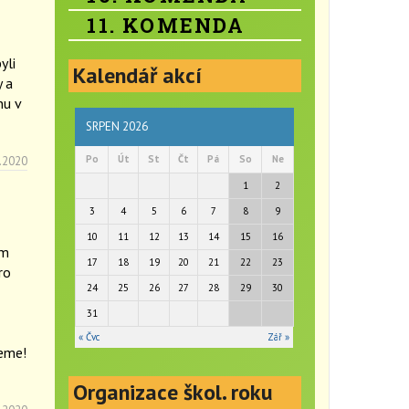
11. KOMENDA
yli
Kalendář akcí
y a
nu v
SRPEN 2026
Po
Út
St
Čt
Pá
So
Ne
.2020
1
2
3
4
5
6
7
8
9
10
11
12
13
14
15
16
ám
17
18
19
20
21
22
23
ro
24
25
26
27
28
29
30
31
« Čvc
Zář »
jeme!
Organizace škol. roku