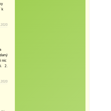
ky
 k
.2020
a
ádaný
 nic
i. 2.
.2020