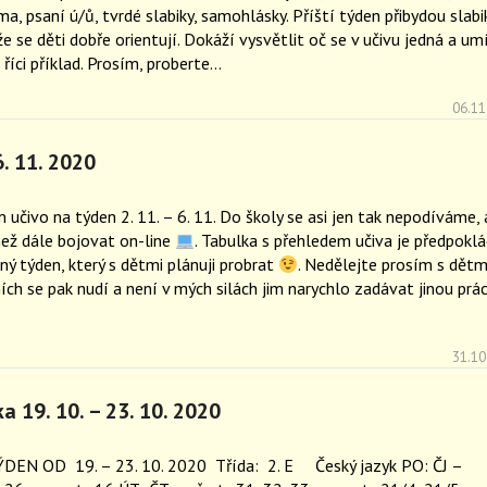
, psaní ú/ů, tvrdé slabiky, samohlásky. Příští týden přibydou slabi
e se děti dobře orientují. Dokáží vysvětlit oč se v učivu jedná a umí
říci příklad. Prosím, proberte…
06.11
6. 11. 2020
 učivo na týden 2. 11. – 6. 11. Do školy se asi jen tak nepodíváme, 
ež dále bojovat on-line
. Tabulka s přehledem učiva je předpokl
ný týden, který s dětmi plánuji probrat
. Nedělejte prosím s dětmi
ích se pak nudí a není v mých silách jim narychlo zadávat jinou prác
31.10
a 19. 10. – 23. 10. 2020
DEN OD 19. – 23. 10. 2020 Třída: 2. E Český jazyk PO: ČJ –