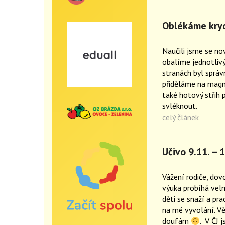
Oblékáme kryc
Naučili jsme se nov
obalíme jednotlivý
stranách byl správ
přiděláme na magne
také hotový střih 
svléknout.
celý článek
Učivo 9.11. – 
Vážení rodiče, do
výuka probíhá velm
děti se snaží a pr
na mé vyvolání. V
doufám
. V ČJ 