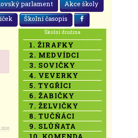
kovský parlament
Akce školy
íček
Školní časopis
Školní družina
1. ŽIRAFKY
2. MEDVÍDCI
3. SOVIČKY
4. VEVERKY
5. TYGŘÍCI
6. ŽABIČKY
7. ŽELVIČKY
8. TUČŇÁCI
9. SLŮŇATA
.2020
10. KOMENDA