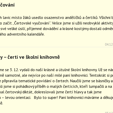
čování
h lavic místo žáků usedlo osazenstvo andělíčků a čertíků. Všichni b
začít „Čertovské vyučování“. Velice jsme si užili neobvyklé aktivit
 své veliké úsilí, příjemné dovádění a krásné kostýmy dostali odmě
ého adventního kalendáře.
04.12
ky – čerti ve školní knihovně
e se 3. 12. vydali do naší krásné a útulné školní knihovny. Už se n
ně samotné, ale nejvíce po naší milé paní knihovnici. Tentokrát si p
 připravila tematické povídání o čertech. Naučili jsme se básničky a
li jsme si pohádkový příběh o malých čertících, kteří lumpačili a na
kal čertovský diktát, dokreslovali jsme čertí hlavy a tak jsme
 – levou orientaci. Bylo to super! Paní knihovnici máváme a děku
tě.