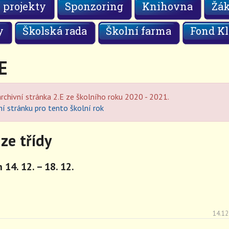
 projekty
Sponzoring
Knihovna
Žá
y
Školská rada
Školní farma
Fond Kl
E
rchivní stránka 2.E ze školního roku 2020 - 2021.
ní stránku pro tento školní rok
ze třídy
 14. 12. – 18. 12.
14.12