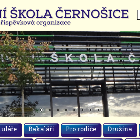
H
uláře
Bakaláři
Pro rodiče
Družina