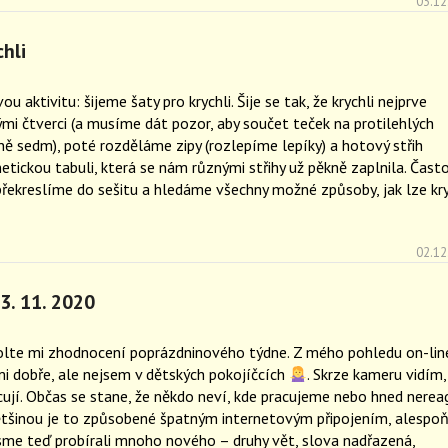
03.12
hli
ou aktivitu: šijeme šaty pro krychli. Šije se tak, že krychli nejprve
mi čtverci (a musíme dát pozor, aby součet teček na protilehlých
ně sedm), poté rozděláme zipy (rozlepíme lepíky) a hotový střih
tickou tabuli, která se nám různými střihy už pěkně zaplnila. Čast
překreslíme do sešitu a hledáme všechny možné způsoby, jak lze kry
02.12
13. 11. 2020
volte mi zhodnocení poprázdninového týdne. Z mého pohledu on-lin
i dobře, ale nejsem v dětských pokojíčcích
. Skrze kameru vidím,
acují. Občas se stane, že někdo neví, kde pracujeme nebo hned nerea
ětšinou je to způsobené špatným internetovým připojením, alespo
jsme teď probírali mnoho nového – druhy vět, slova nadřazená,