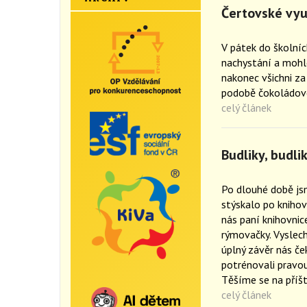
Čertovské vyu
V pátek do školníc
nachystání a mohlo 
nakonec všichni za
podobě čokoládov
celý článek
Budliky, budli
Po dlouhé době jsm
stýskalo po knihov
nás paní knihovnice
rýmovačky. Vyslech
úplný závěr nás če
potrénovali pravou
Těšíme se na příš
celý článek