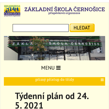
Hledat:
HLEDAT
MENU
přímý přístup do třídy
T
o
g
Týdenní plán od 24.
g
l
5. 2021
e
n