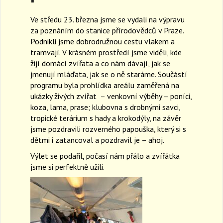
a
Ve středu 23. března jsme se vydali na výpravu
v
i
za poznáním do stanice přírodovědců v Praze.
g
Podnikli jsme dobrodružnou cestu vlakem a
a
tramvají. V krásném prostředí jsme viděli, kde
t
žijí domácí zvířata a co nám dávají, jak se
i
jmenují mláďata, jak se o ně staráme. Součástí
o
programu byla prohlídka areálu zaměřená na
n
ukázky živých zvířat – venkovní výběhy – poníci,
koza, lama, prase; klubovna s drobnými savci,
tropické terárium s hady a krokodýly, na závěr
jsme pozdravili rozverného papouška, který si s
dětmi i zatancoval a pozdravil je – ahoj.
Výlet se podařil, počasí nám přálo a zvířátka
jsme si perfektně užili.